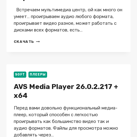
РУССКОМ
Встречаем мультимедиа центр, ой как много он
умеет… проигрываем аудио любого формата,
проигрывает видео разное, может работать с
дисками всех форматов, есть…
JRIVER
СКАЧАТЬ
MEDIA
CENTER
35.0.67
+
REPACK
+
SOFT
ПЛЕЕРЫ
PORTABLE
AVS Media Player 26.0.2.217 +
x64
Перед вами довольно функциональный медиа-
плеер, который способен с легкостью
проигрывать как большинство видео так и
аудио форматов. Файлы для просмотра можно
добавлять через…