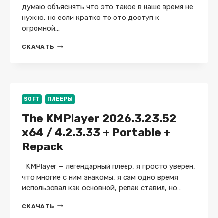
думаю объяснять что это такое в наше время не
нужно, но если кратко то это доступ к
огромной…
SPOTIFY
СКАЧАТЬ
1.2.85.504
+
REPACK
+
НА
РУССКОМ
SOFT
ПЛЕЕРЫ
+
The KMPlayer 2026.3.23.52
X64
x64 / 4.2.3.33 + Portable +
Repack
KMPlayer — легендарный плеер, я просто уверен,
что многие с ним знакомы, я сам одно время
использовал как основной, репак ставил, но…
THE
СКАЧАТЬ
KMPLAYER