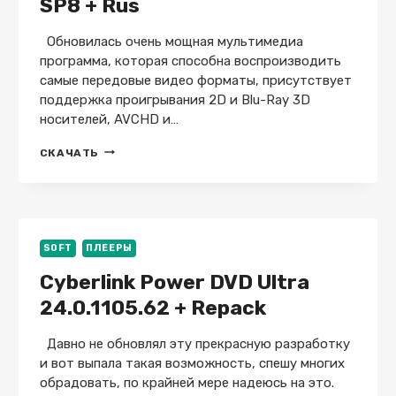
SP8 + Rus
Обновилась очень мощная мультимедиа
программа, которая способна воспроизводить
самые передовые видео форматы, присутствует
поддержка проигрывания 2D и Blu-Ray 3D
носителей, AVCHD и…
COREL
СКАЧАТЬ
WINDVD
PRO
12.0.0.265
SP8
+
RUS
SOFT
ПЛЕЕРЫ
Cyberlink Power DVD Ultra
24.0.1105.62 + Repack
Давно не обновлял эту прекрасную разработку
и вот выпала такая возможность, спешу многих
обрадовать, по крайней мере надеюсь на это.