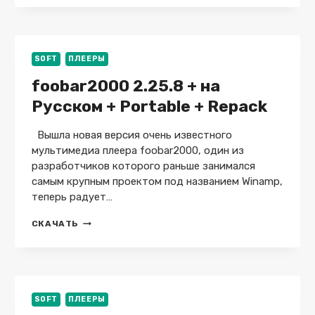
2026.3.23.52
X64
/
4.2.3.33
+
SOFT
ПЛЕЕРЫ
PORTABLE
foobar2000 2.25.8 + на
+
REPACK
Русском + Portable + Repack
Вышла новая версия очень известного
мультимедиа плеера foobar2000, один из
разработчиков которого раньше занимался
самым крупным проектом под названием Winamp,
теперь радует…
FOOBAR2000
СКАЧАТЬ
2.25.8
+
НА
РУССКОМ
+
PORTABLE
SOFT
ПЛЕЕРЫ
+