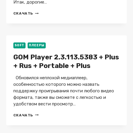
Итак, дорогие…
CYBERLINK
СКАЧАТЬ
POWER
DVD
ULTRA
24.0.1105.62
+
REPACK
SOFT
ПЛЕЕРЫ
GOM Player 2.3.113.5383 + Plus
+ Rus + Portable + Plus
Обновился неплохой медиаплеер,
особенностью которого можно назвать
поддержку проигрывания почти любого видео
формата, также вы сможете с легкостью и
удобством вести просмотр…
GOM
СКАЧАТЬ
PLAYER
2.3.113.5383
+