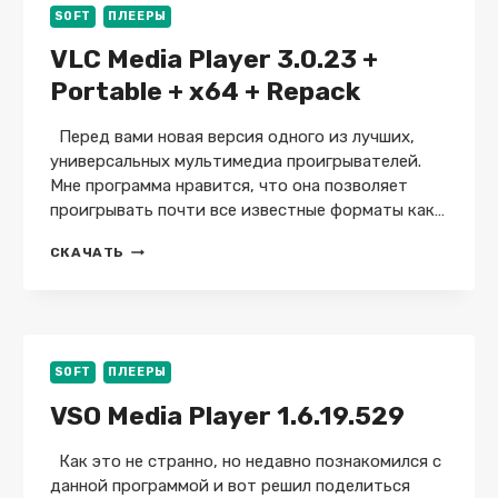
+
SOFT
ПЛЕЕРЫ
MEGA
VLC Media Player 3.0.23 +
Portable + x64 + Repack
Перед вами новая версия одного из лучших,
универсальных мультимедиа проигрывателей.
Мне программа нравится, что она позволяет
проигрывать почти все известные форматы как…
VLC
СКАЧАТЬ
MEDIA
PLAYER
3.0.23
+
PORTABLE
+
SOFT
ПЛЕЕРЫ
X64
VSO Media Player 1.6.19.529
+
REPACK
Как это не странно, но недавно познакомился с
данной программой и вот решил поделиться