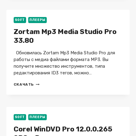
X64
+
PORTABLE
+
SOFT
ПЛЕЕРЫ
REPACK
Zortam Mp3 Media Studio Pro
33.80
Обновилась Zortam Mp3 Media Studio Pro для
работы с медиа файлами формата MP3. Вы
получите множество инструментов, типа
редактирования ID3 тегов, можно…
ZORTAM
СКАЧАТЬ
MP3
MEDIA
STUDIO
PRO
33.80
SOFT
ПЛЕЕРЫ
Corel WinDVD Pro 12.0.0.265