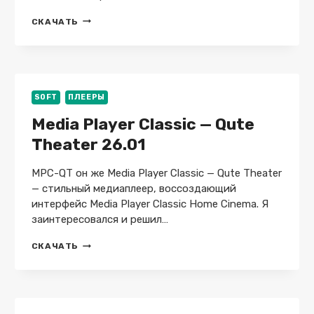
AVS
СКАЧАТЬ
MEDIA
PLAYER
26.0.2.217
+
X64
SOFT
ПЛЕЕРЫ
Media Player Classic — Qute
Theater 26.01
MPC-QT он же Media Player Classic — Qute Theater
— стильный медиаплеер, воссоздающий
интерфейс Media Player Classic Home Cinema. Я
заинтересовался и решил…
MEDIA
СКАЧАТЬ
PLAYER
CLASSIC
—
QUTE
THEATER