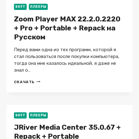
SOFT
ПЛЕЕРЫ
Zoom Player MAX 22.2.0.2220
+ Pro + Portable + Repack на
Русском
Перед вами одна из тех программ, которой я
стал пользоваться после покупки компьютера,
тогда она мне казалось идеальной, я даже не
знал о…
ZOOM
СКАЧАТЬ
PLAYER
MAX
22.2.0.2220
+
PRO
+
SOFT
ПЛЕЕРЫ
PORTABLE
JRiver Media Center 35.0.67 +
+
REPACK
Repack + Portable
НА