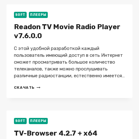
PLUS
+
RUS
SOFT
ПЛЕЕРЫ
+
Readon TV Movie Radio Player
PORTABLE
+
v7.6.0.0
PLUS
С этой удобной разработкой каждый
пользователь имеющий доступ в сеть Интернет
сможет просматривать большое количество
телеканалов, также можно прослушивать
различные радиостанции, естественно имеется…
READON
СКАЧАТЬ
TV
MOVIE
RADIO
PLAYER
V7.6.0.0
SOFT
ПЛЕЕРЫ
TV-Browser 4.2.7 + x64