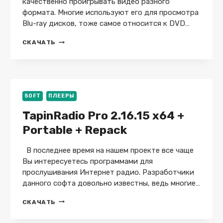
качественно проигрывать видео разного
формата. Многие используют его для просмотра
Blu-ray дисков, тоже самое относится к DVD…
PLAYERFAB
СКАЧАТЬ
7.0.5.5
X64
+
PORTABLE
/
DVDFAB
SOFT
ПЛЕЕРЫ
MEDIA
TapinRadio Pro 2.16.15 x64 +
PLAYER
ULTRA
Portable + Repack
В последнее время на нашем проекте все чаще
Вы интересуетесь программами для
прослушивания Интернет радио. Разработчики
данного софта довольно известны, ведь многие…
TAPINRADIO
СКАЧАТЬ
PRO
2.16.15