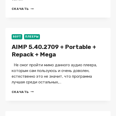
MEDIA
СКАЧАТЬ
PLAYER
CLASSIC
HOME
CINEMA
2.7.0.0
+
SOFT
ПЛЕЕРЫ
X64
AIMP 5.40.2709 + Portable +
+
PORTABLE
Repack + Mega
+
REPACK
Не смог пройти мимо данного аудио плеера,
которым сам пользуюсь и очень доволен,
естественно это не значит, что программа
лучшая среди остальных,…
AIMP
СКАЧАТЬ
5.40.2709
+
PORTABLE
+
REPACK