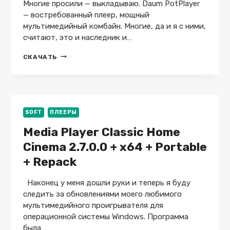
Многие просили — выкладываю. Daum PotPlayer
— востребованный плеер, мощный
мультимедийный комбайн. Многие, да и я с ними,
считают, это и наследник и…
DAUM
СКАЧАТЬ
POTPLAYER
1.7.22850
+
X64
+
PORTABLE
SOFT
ПЛЕЕРЫ
+
Media Player Classic Home
REPACK
Cinema 2.7.0.0 + x64 + Portable
+ Repack
Наконец у меня дошли руки и теперь я буду
следить за обновлениями моего любимого
мультимедийного проигрывателя для
операционной системы Windows. Программа
была…