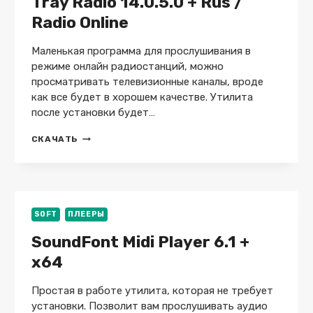
Tray Radio 14.0.5.0 + Rus /
Radio Online
Маленькая программа для прослушивания в
режиме онлайн радиостанций, можно
просматривать телевизионные каналы, вроде
как все будет в хорошем качестве. Утилита
после установки будет…
TRAY
СКАЧАТЬ
RADIO
14.0.5.0
+
RUS
/
RADIO
SOFT
ПЛЕЕРЫ
ONLINE
SoundFont Midi Player 6.1 +
x64
Простая в работе утилита, которая не требует
установки. Позволит вам прослушивать аудио