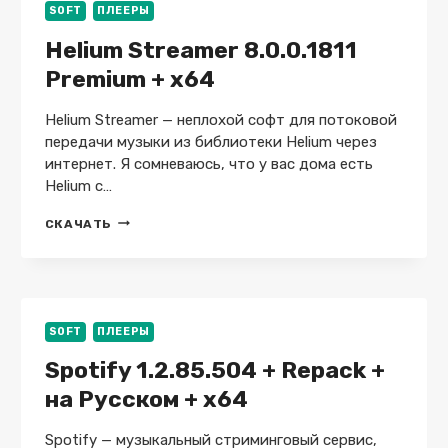
26.01
SOFT
ПЛЕЕРЫ
Helium Streamer 8.0.0.1811
Premium + x64
Helium Streamer — неплохой софт для потоковой
передачи музыки из библиотеки Helium через
интернет. Я сомневаюсь, что у вас дома есть
Helium с…
HELIUM
СКАЧАТЬ
STREAMER
8.0.0.1811
PREMIUM
+
X64
SOFT
ПЛЕЕРЫ
Spotify 1.2.85.504 + Repack +
на Русском + x64
Spotify — музыкальный стриминговый сервис,