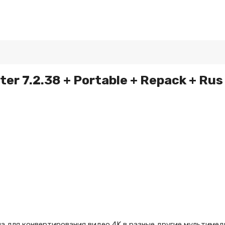
r 7.2.38 + Portable + Repack + Rus
а для конвертирования видео 4K в разные другие мультимед