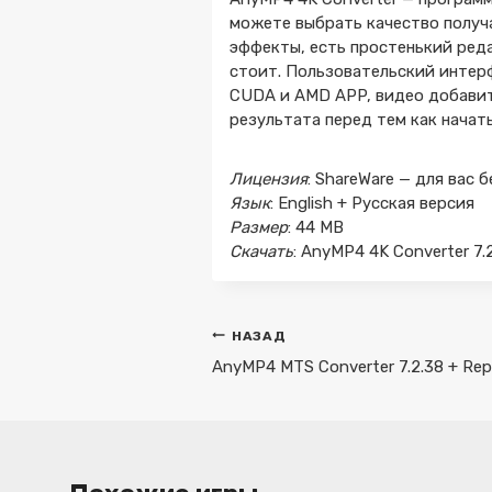
можете выбрать качество получа
эффекты, есть простенький реда
стоит. Пользовательский интер
CUDA и AMD APP, видео добавить
результата перед тем как начат
Лицензия
: ShareWare — для вас 
Язык
: English + Русская версия
Размер
: 44 MB
Скачать
: AnyMP4 4K Converter 7.2
Навигация
НАЗАД
по
AnyMP4 MTS Converter 7.2.38 + Rep
записям