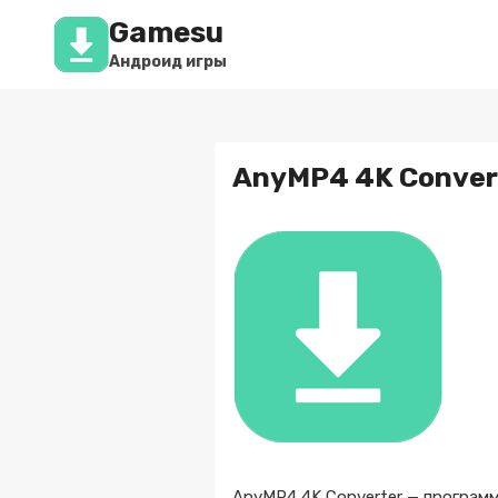
Перейти
Gamesu
к
содержимому
Андроид игры
AnyMP4 4K Converte
AnyMP4 4K Converter — программ