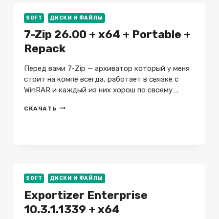
SOFT
ДИСКИ И ФАЙЛЫ
7-Zip 26.00 + x64 + Portable +
Repack
Перед вами 7-Zip — архиватор который у меня
стоит на компе всегда, работает в связке с
WinRAR и каждый из них хорош по своему….
7-
СКАЧАТЬ
ZIP
26.00
+
X64
+
PORTABLE
+
REPACK
SOFT
ДИСКИ И ФАЙЛЫ
Exportizer Enterprise
10.3.1.1339 + x64