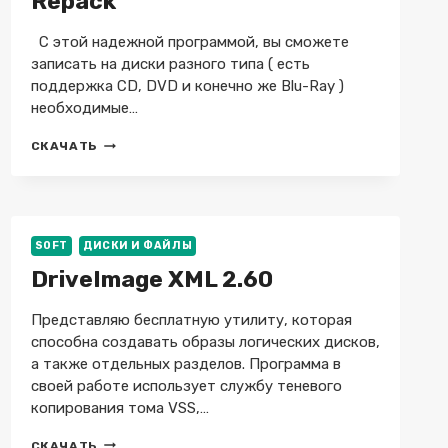
Repack
С этой надежной программой, вы сможете
записать на диски разного типа ( есть
поддержка CD, DVD и конечно же Blu-Ray )
необходимые…
BURNAWARE
СКАЧАТЬ
18.7
PROFESSIONAL
+
PREMIUM
+
SOFT
ДИСКИ И ФАЙЛЫ
PORTABLE
+
DriveImage XML 2.60
REPACK
Представляю бесплатную утилиту, которая
способна создавать образы логических дисков,
а также отдельных разделов. Программа в
своей работе использует службу теневого
копирования тома VSS,…
DRIVEIMAGE
СКАЧАТЬ