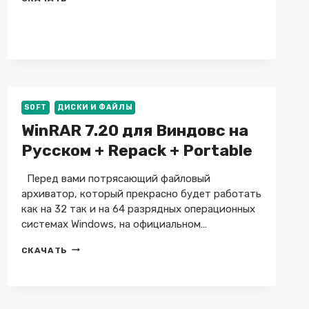
XML
2.60
SOFT
ДИСКИ И ФАЙЛЫ
WinRAR 7.20 для Виндовс на
Русском + Repack + Portable
Перед вами потрясающий файловый
архиватор, который прекрасно будет работать
как на 32 так и на 64 разрядных операционных
системах Windows, на официальном…
WINRAR
СКАЧАТЬ
7.20
ДЛЯ
ВИНДОВС
НА