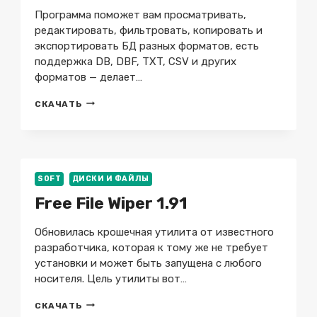
Программа поможет вам просматривать,
редактировать, фильтровать, копировать и
экспортировать БД разных форматов, есть
поддержка DB, DBF, TXT, CSV и других
форматов — делает…
EXPORTIZER
СКАЧАТЬ
ENTERPRISE
10.3.1.1339
+
X64
SOFT
ДИСКИ И ФАЙЛЫ
Free File Wiper 1.91
Обновилась крошечная утилита от известного
разработчика, которая к тому же не требует
установки и может быть запущена с любого
носителя. Цель утилиты вот…
FREE
СКАЧАТЬ
FILE