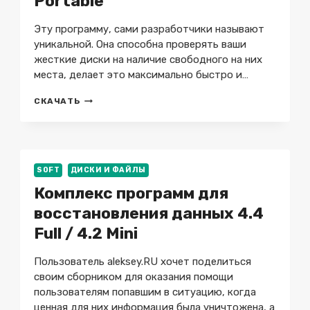
Portable
Эту программу, сами разработчики называют
уникальной. Она способна проверять ваши
жесткие диски на наличие свободного на них
места, делает это максимально быстро и…
FOLDERSIZES
СКАЧАТЬ
10.0.37
ENTERPRISE
+
НА
РУССКОМ
SOFT
ДИСКИ И ФАЙЛЫ
+
PORTABLE
Комплекс программ для
восстановления данных 4.4
Full / 4.2 Mini
Пользователь aleksey.RU хочет поделиться
своим сборником для оказания помощи
пользователям попавшим в ситуацию, когда
ценная для них информация была уничтожена, а