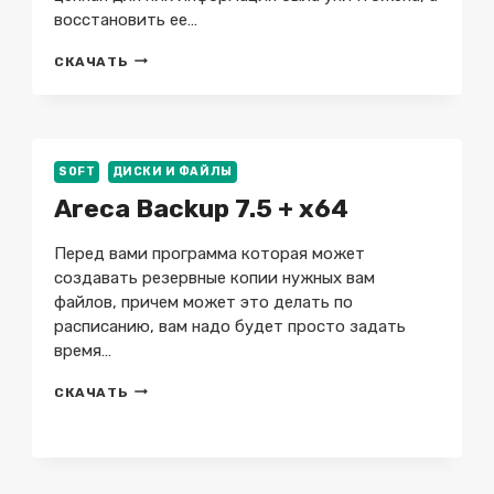
восстановить ее…
КОМПЛЕКС
СКАЧАТЬ
ПРОГРАММ
ДЛЯ
ВОССТАНОВЛЕНИЯ
ДАННЫХ
4.4
SOFT
ДИСКИ И ФАЙЛЫ
FULL
/
Areca Backup 7.5 + x64
4.2
MINI
Перед вами программа которая может
создавать резервные копии нужных вам
файлов, причем может это делать по
расписанию, вам надо будет просто задать
время…
ARECA
СКАЧАТЬ
BACKUP
7.5
+
X64