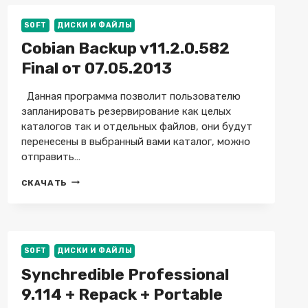
РУССКОМ
+
SOFT
ДИСКИ И ФАЙЛЫ
REPACK
+
Cobian Backup v11.2.0.582
PORTABLE
Final от 07.05.2013
Данная программа позволит пользователю
запланировать резервирование как целых
каталогов так и отдельных файлов, они будут
перенесены в выбранный вами каталог, можно
отправить…
COBIAN
СКАЧАТЬ
BACKUP
V11.2.0.582
FINAL
ОТ
07.05.2013
SOFT
ДИСКИ И ФАЙЛЫ
Synchredible Professional
9.114 + Repack + Portable