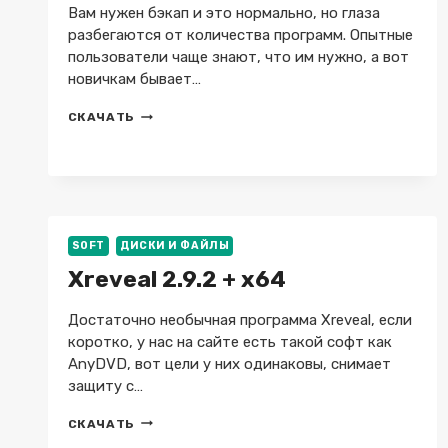
Вам нужен бэкап и это нормально, но глаза
разбегаются от количества программ. Опытные
пользователи чаще знают, что им нужно, а вот
новичкам бывает…
BACKUP
СКАЧАТЬ
MAKER
PRO
8.404
+
REPACK
+
PORTABLE
SOFT
ДИСКИ И ФАЙЛЫ
Xreveal 2.9.2 + x64
Достаточно необычная программа Xreveal, если
коротко, у нас на сайте есть такой софт как
AnyDVD, вот цели у них одинаковы, снимает
защиту с…
XREVEAL
СКАЧАТЬ
2.9.2