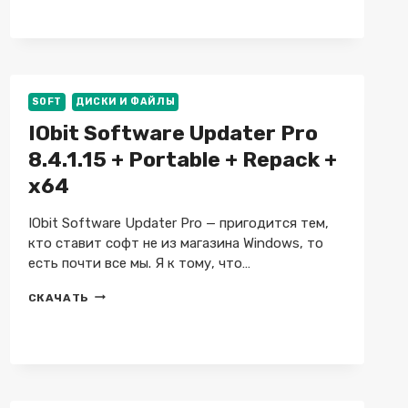
ADVISOR
1.1.8
SOFT
ДИСКИ И ФАЙЛЫ
IObit Software Updater Pro
8.4.1.15 + Portable + Repack +
x64
IObit Software Updater Pro — пригодится тем,
кто ставит софт не из магазина Windows, то
есть почти все мы. Я к тому, что…
IOBIT
СКАЧАТЬ
SOFTWARE
UPDATER
PRO
8.4.1.15
+
PORTABLE