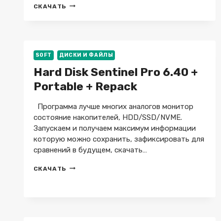
VOVSOFT
СКАЧАТЬ
HIDE
FILES
9.4
+
НА
SOFT
ДИСКИ И ФАЙЛЫ
РУССКОМ
Hard Disk Sentinel Pro 6.40 +
Portable + Repack
Программа лучше многих аналогов монитор
состояние накопителей, HDD/SSD/NVME.
Запускаем и получаем максимум информации
которую можно сохранить, зафиксировать для
сравнений в будущем, скачать…
HARD
СКАЧАТЬ
DISK
SENTINEL
PRO
6.40
+
PORTABLE