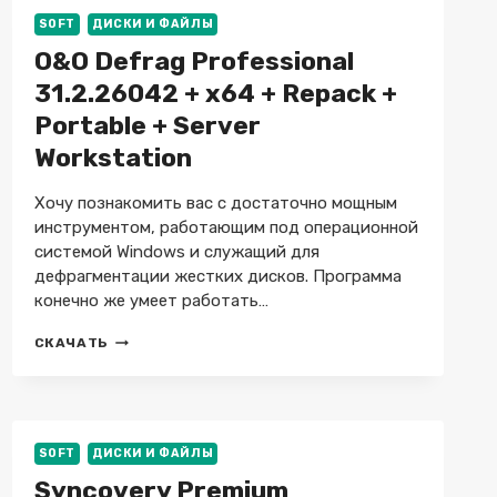
+
REPACK
SOFT
ДИСКИ И ФАЙЛЫ
+
O&O Defrag Professional
X64
31.2.26042 + x64 + Repack +
Portable + Server
Workstation
Хочу познакомить вас с достаточно мощным
инструментом, работающим под операционной
системой Windows и служащий для
дефрагментации жестких дисков. Программа
конечно же умеет работать…
O&O
СКАЧАТЬ
DEFRAG
PROFESSIONAL
31.2.26042
+
X64
SOFT
ДИСКИ И ФАЙЛЫ
+
REPACK
Syncovery Premium