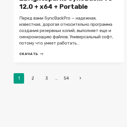
12.0 + x64 + Portable
Перед вами SyncBackPro — надежная,
известная, дорогая относительно программа
создания резервных копий, выполняет еще и
синхронизацию файлов. Универсальный софт,
потому что умеет работать…
2BRIGHTSPARKS
СКАЧАТЬ
SYNCBACKPRO
12.0
+
X64
Навигация
1
2
3
…
54
Следующая
+
по
PORTABLE
страница
страницам