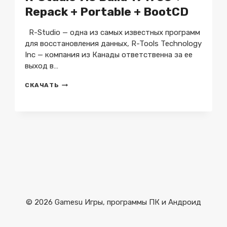
Repack + Portable + BootCD
R-Studio — одна из самых известных программ
для восстановления данных, R-Tools Technology
Inc — компания из Канады ответственна за ее
выход в…
R-
СКАЧАТЬ
STUDIO
9.5
BUILD
191733
+
REPACK
+
PORTABLE
+
BOOTCD
© 2026 Gamesu Игры, программы ПК и Андроид