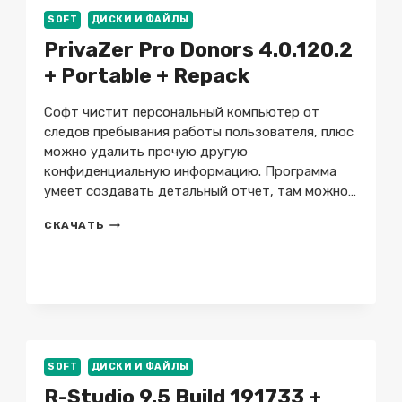
+
SOFT
ДИСКИ И ФАЙЛЫ
PORTABLE
+
PrivaZer Pro Donors 4.0.120.2
REPACK
+ Portable + Repack
+
НА
РУССКОМ
Софт чистит персональный компьютер от
следов пребывания работы пользователя, плюс
можно удалить прочую другую
конфиденциальную информацию. Программа
умеет создавать детальный отчет, там можно…
PRIVAZER
СКАЧАТЬ
PRO
DONORS
4.0.120.2
+
PORTABLE
+
REPACK
SOFT
ДИСКИ И ФАЙЛЫ
R-Studio 9.5 Build 191733 +