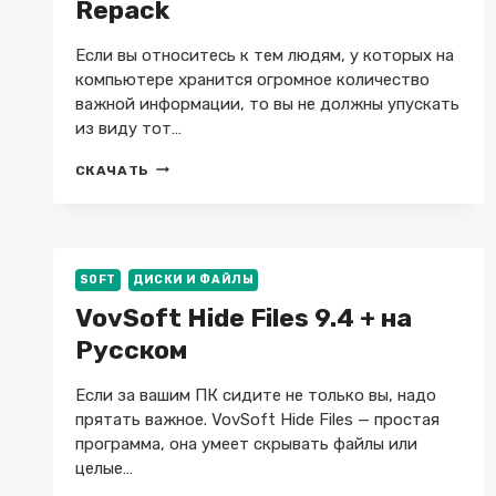
Repack
Если вы относитесь к тем людям, у которых на
компьютере хранится огромное количество
важной информации, то вы не должны упускать
из виду тот…
AOMEI
СКАЧАТЬ
BACKUPPER
TECHNICIAN
PLUS
8.2
+
SOFT
ДИСКИ И ФАЙЛЫ
WINPE
BOOT
VovSoft Hide Files 9.4 + на
+
Русском
REPACK
Если за вашим ПК сидите не только вы, надо
прятать важное. VovSoft Hide Files — простая
программа, она умеет скрывать файлы или
целые…