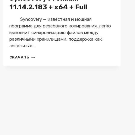
+
11.14.2.183 + x64 + Full
PORTABLE
+
SERVER
Syncovery — известная и мощная
WORKSTATION
программа для резервного копирования, легко
выполнит синхронизацию файлов между
различными хранилищами, поддержка как
локальных…
SYNCOVERY
СКАЧАТЬ
PREMIUM
11.14.2.183
+
X64
+
FULL