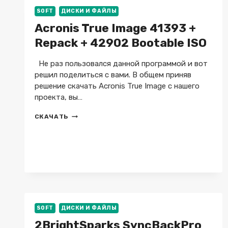
+
SOFT
ДИСКИ И ФАЙЛЫ
REPACK
Acronis True Image 41393 +
Repack + 42902 Bootable ISO
Не раз пользовался данной программой и вот
решил поделиться с вами. В общем приняв
решение скачать Acronis True Image с нашего
проекта, вы…
ACRONIS
СКАЧАТЬ
TRUE
IMAGE
41393
+
REPACK
+
42902
BOOTABLE
ISO
SOFT
ДИСКИ И ФАЙЛЫ
2BrightSparks SyncBackPro