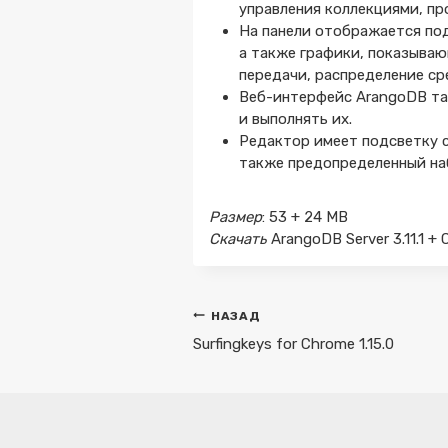
управления коллекциями, п
На панели отображается под
а также графики, показываю
передачи, распределение ср
Веб-интерфейс ArangoDB та
и выполнять их.
Редактор имеет подсветку с
также предопределенный на
Размер
: 53 + 24 MB
Скачать
ArangoDB Server 3.11.1 + 
Навигация
НАЗАД
по
Surfingkeys for Chrome 1.15.0
записям