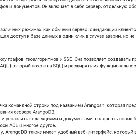
афов и документов. Он включает в себя сервер, отдельную о
различных режимах: как обычный сервер, ожидающий клиентс
щая доступ к базе данных в один клик в случае аварии, но н
ку графов, геоалгоритмов и SSD. Она позволяет создавать 
 AQL (который похож на SQL) и расширять их функционально
чка командной строки под названием Arangosh, которая пре
вания сервера ArangoDB.
и управлять коллекциями и документами, создавать новые б
осы AQL и многое другое.
ту, ArangoDB также имеет удобный веб-интерфейс, который 