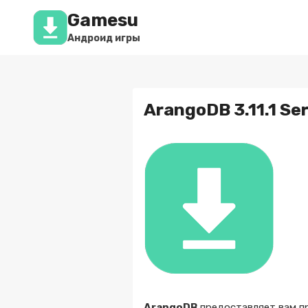
Перейти
Gamesu
к
содержимому
Андроид игры
ArangoDB 3.11.1 Ser
ArangoDB
предоставляет вам пр