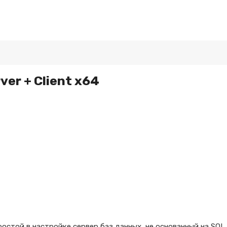
ver + Client x64
остой в настройке сервер баз данных, не основанный на SQL