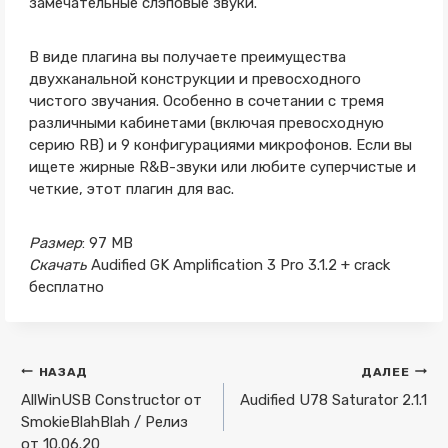
замечательные слэповые звуки.
В виде плагина вы получаете преимущества
двухканальной конструкции и превосходного
чистого звучания. Особенно в сочетании с тремя
различными кабинетами (включая превосходную
серию RB) и 9 конфигурациями микрофонов. Если вы
ищете жирные R&B-звуки или любите суперчистые и
четкие, этот плагин для вас.
Размер
: 97 MB
Скачать
Audified GK Amplification 3 Pro 3.1.2 + crack
бесплатно
Навигация
НАЗАД
ДАЛЕЕ
по
AllWinUSB Constructor от
Audified U78 Saturator 2.1.1
SmokieBlahBlah / Релиз
записям
от 10.06.20