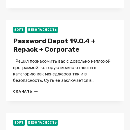
X
10.0.1286
+
X64
+
PORTABLE
SOFT
БЕЗОПАСНОСТЬ
Password Depot 19.0.4 +
Repack + Corporate
Решил познакомить вас с довольно неплохой
программой, которую можно отнести в
категорию как менеджеров так и в
безопасность. Суть ее заключается в…
PASSWORD
СКАЧАТЬ
DEPOT
19.0.4
+
REPACK
+
CORPORATE
SOFT
БЕЗОПАСНОСТЬ