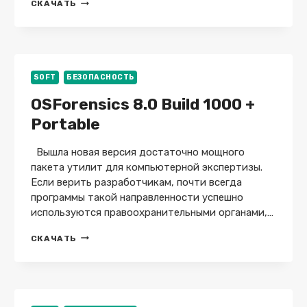
MICROSOFT
СКАЧАТЬ
TOOLKIT
2.7.4
ДЛЯ
WINDOWS
АКТИВАЦИИ
SOFT
БЕЗОПАСНОСТЬ
OSForensics 8.0 Build 1000 +
Portable
Вышла новая версия достаточно мощного
пакета утилит для компьютерной экспертизы.
Если верить разработчикам, почти всегда
программы такой направленности успешно
используются правоохранительными органами,…
OSFORENSICS
СКАЧАТЬ
8.0
BUILD
1000
+
PORTABLE