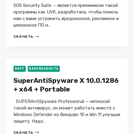
SOS Security Suite — является преемником такой
программы как UVK, разработана, чтобы помочь
нам с вами устранить вредоносное, рекламное и
шпионское ПО и…
SOS
СКАЧАТЬ
SECURITY
SUITE
2.9.10
+
БАЗЫ
SOFT
БЕЗОПАСНОСТЬ
SuperAntiSpyware X 10.0.1286
+ x64 + Portable
SUPERAntiSpyware Professional — неплохой
такой антивирус, он может работать вместе с
Windows Defender из Виндовс 10 и Win 11 улучшая
защиту. Надо…
SUPERANTISPYWARE
СКАЧАТЬ