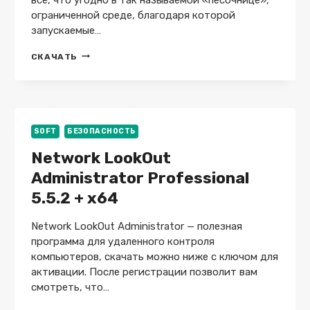
ограниченной среде, благодаря которой
запускаемые…
SANDBOXIE
СКАЧАТЬ
5.72.3
/
PLUS
1.17.3
+
REPACK
SOFT
БЕЗОПАСНОСТЬ
+
Network LookOut
PORTABLE
Administrator Professional
5.5.2 + x64
Network LookOut Administrator — полезная
программа для удаленного контроля
компьютеров, скачать можно ниже с ключом для
активации. После регистрации позволит вам
смотреть, что…