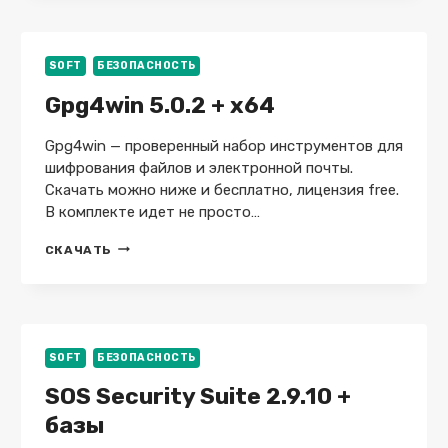
10.9.10
+
СКАНЕР
+
SOFT
БЕЗОПАСНОСТЬ
ПЛАТНАЯ
Gpg4win 5.0.2 + x64
ВЕРСИЯ
Gpg4win — проверенный набор инструментов для
шифрования файлов и электронной почты.
Скачать можно ниже и бесплатно, лицензия free.
В комплекте идет не просто…
GPG4WIN
СКАЧАТЬ
5.0.2
+
X64
SOFT
БЕЗОПАСНОСТЬ
SOS Security Suite 2.9.10 +
базы