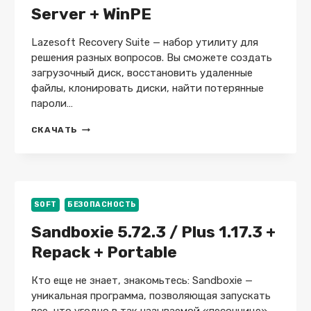
Server + WinPE
Lazesoft Recovery Suite — набор утилиту для
решения разных вопросов. Вы сможете создать
загрузочный диск, восстановить удаленные
файлы, клонировать диски, найти потерянные
пароли…
LAZESOFT
СКАЧАТЬ
RECOVERY
SUITE
5.0.0.1
UNLIMITED
+
TE
SOFT
БЕЗОПАСНОСТЬ
+
Sandboxie 5.72.3 / Plus 1.17.3 +
PRO
+
Repack + Portable
SERVER
+
WINPE
Кто еще не знает, знакомьтесь: Sandboxie —
уникальная программа, позволяющая запускать
все, что угодно в так называемой «песочнице»,