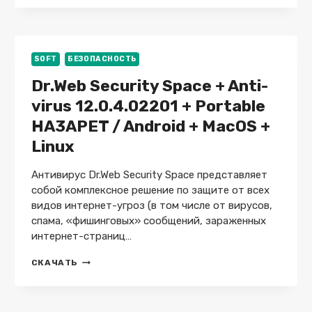
2015
V5.8.0
BUILD
150821
SOFT
БЕЗОПАСНОСТЬ
Dr.Web Security Space + Anti-
virus 12.0.4.02201 + Portable
HA3APET / Android + MacOS +
Linux
Антивирус Dr.Web Security Space представляет
собой комплексное решение по защите от всех
видов интернет-угроз (в том числе от вирусов,
спама, «фишинговых» сообщений, зараженных
интернет-страниц…
DR.WEB
СКАЧАТЬ
SECURITY
SPACE
+
ANTI-