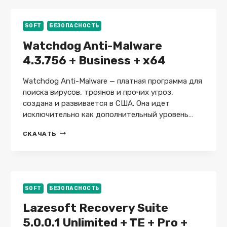
РУССКОМ
SOFT
БЕЗОПАСНОСТЬ
Watchdog Anti-Malware
4.3.756 + Business + x64
Watchdog Anti-Malware — платная программа для
поиска вирусов, троянов и прочих угроз,
создана и развивается в США. Она идет
исключительно как дополнительный уровень…
WATCHDOG
СКАЧАТЬ
ANTI-
MALWARE
4.3.756
+
BUSINESS
+
SOFT
БЕЗОПАСНОСТЬ
X64
Lazesoft Recovery Suite
5.0.0.1 Unlimited + TE + Pro +