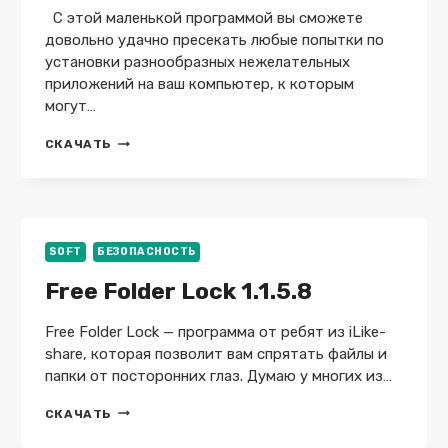
C этой маленькой программой вы сможете
довольно удачно пресекать любые попытки по
установки разнообразных нежелательных
приложений на ваш компьютер, к которым
могут…
WINPATROL
СКАЧАТЬ
PLUS
35.5.2017.8
FINAL
+
RUS
+
SOFT
БЕЗОПАСНОСТЬ
PORTABLE
Free Folder Lock 1.1.5.8
Free Folder Lock — программа от ребят из iLike-
share, которая позволит вам спрятать файлы и
папки от посторонних глаз. Думаю у многих из…
FREE
СКАЧАТЬ
FOLDER
LOCK