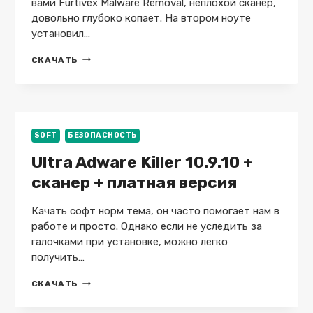
вами Furtivex Malware Removal, неплохой сканер,
довольно глубоко копает. На втором ноуте
установил…
DOESNOTBELONG
СКАЧАТЬ
10.8.4.0
/
FURTIVEX
MALWARE
REMOVAL
SOFT
БЕЗОПАСНОСТЬ
Ultra Adware Killer 10.9.10 +
сканер + платная версия
Качать софт норм тема, он часто помогает нам в
работе и просто. Однако если не уследить за
галочками при установке, можно легко
получить…
ULTRA
СКАЧАТЬ
ADWARE
KILLER