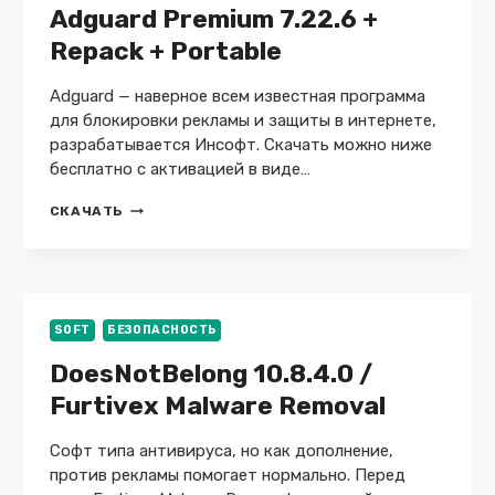
Adguard Premium 7.22.6 +
Repack + Portable
Adguard — наверное всем известная программа
для блокировки рекламы и защиты в интернете,
разрабатывается Инсофт. Скачать можно ниже
бесплатно с активацией в виде…
ADGUARD
СКАЧАТЬ
PREMIUM
7.22.6
+
REPACK
+
PORTABLE
SOFT
БЕЗОПАСНОСТЬ
DoesNotBelong 10.8.4.0 /
Furtivex Malware Removal
Софт типа антивируса, но как дополнение,
против рекламы помогает нормально. Перед