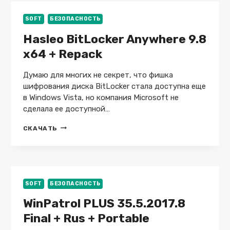
VIRUS
12.0.4.02201
SOFT
БЕЗОПАСНОСТЬ
+
Hasleo BitLocker Anywhere 9.8
PORTABLE
HA3APET
x64 + Repack
/
ANDROID
+
Думаю для многих не секрет, что фишка
MACOS
шифрования диска BitLocker стала доступна еще
+
в Windows Vista, но компания Microsoft не
LINUX
сделала ее доступной…
HASLEO
СКАЧАТЬ
BITLOCKER
ANYWHERE
9.8
X64
+
REPACK
SOFT
БЕЗОПАСНОСТЬ
WinPatrol PLUS 35.5.2017.8
Final + Rus + Portable