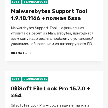
SOFT
БЕЗОПАСНОСТЬ
Malwarebytes Support Tool
1.9.18.1166 + полная база
Malwarebytes Support Tool — официальная
утилита от ребят из Malwarebytes, пригодится
всем кому надо решить проблему с установкой,
удалением, обновлением их антивирусного ПО….
MALWAREBYTES
СКАЧАТЬ
SUPPORT
TOOL
1.9.18.1166
+
ПОЛНАЯ
БАЗА
SOFT
БЕЗОПАСНОСТЬ
GiliSoft File Lock Pro 15.7.0 +
x64
Gilisoft File Lock Pro — софт защитит папки и