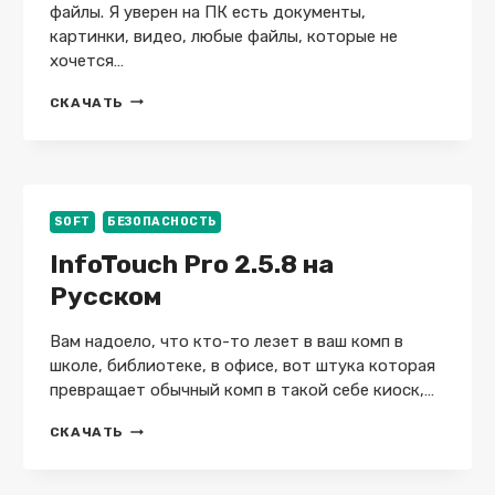
файлы. Я уверен на ПК есть документы,
картинки, видео, любые файлы, которые не
хочется…
GILISOFT
СКАЧАТЬ
FILE
LOCK
PRO
15.7.0
+
X64
SOFT
БЕЗОПАСНОСТЬ
InfoTouch Pro 2.5.8 на
Русском
Вам надоело, что кто-то лезет в ваш комп в
школе, библиотеке, в офисе, вот штука которая
превращает обычный комп в такой себе киоск,…
INFOTOUCH
СКАЧАТЬ
PRO
2.5.8
НА