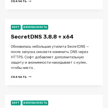
NETWORK
СКАЧАТЬ
LOOKOUT
ADMINISTRATOR
PROFESSIONAL
5.5.2
+
X64
SOFT
БЕЗОПАСНОСТЬ
SecretDNS 3.8.8 + x64
Обновилась небольшая утилита SecretDNS —
после запуска сможете изменить DNS через
HTTPS. Софт добавляет дополнительную
защиту и анонимности накидывает с кулек,
чтобы никто…
SECRETDNS
СКАЧАТЬ
3.8.8
+
X64
SOFT
БЕЗОПАСНОСТЬ