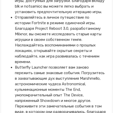
игры, доступных для загрузки. Благодаря вкладу
blk и notsamicc вы можете легко выбрать и
установить предпочтительную итерацию игры.
Отправляйтесь в личное путешествие по
истории Fortnite в режиме одиночной игры.
Благодаря Project Reboot 3.0, разработанному
Milxnor, вы сможете исследовать старые карты
игрушки в своем собственном темпе.
Наслаждайтесь воспоминаниями о прошлых
локациях, открывайте скрытые секреты и
наблюдайте, как игра развивалась с течением
времени.
Butterfly Launcher позволяет вам заново
пережить самые знаковые события. Погрузитесь
в захватывающие дух выступления Marshmello,
астрономические чудеса Astronomical,
кульминационные моменты The End,
умопомрачительный опыт The Device,
напряженный Showdown и многое другое.
Переживите эти замечательные события в том
виде, в котором они разворачивались, благодаря