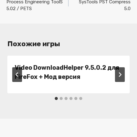
по
Process Engineering ToolS
SysTools PST Compress
5.02 / PETS
5.0
записям
Похожие игры
Video DownloadHelper 9.5.0.2 для
FireFox + Мод версия