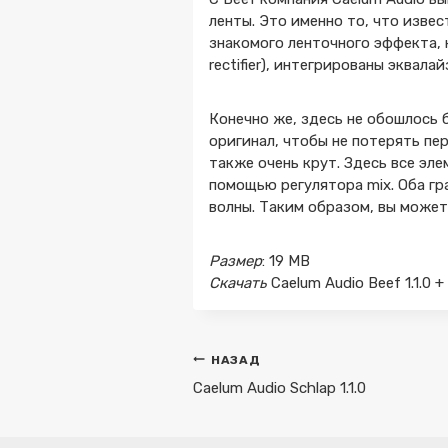
ленты. Это именно то, что изве
знакомого ленточного эффекта, к
rectifier), интегрированы эквала
Конечно же, здесь не обошлось
оригинал, чтобы не потерять п
также очень крут. Здесь все эл
помощью регулятора mix. Оба г
волны. Таким образом, вы может
Размер
: 19 MB
Скачать
Caelum Audio Beef 1.1.0 
Навигация
НАЗАД
по
Caelum Audio Schlap 1.1.0
записям