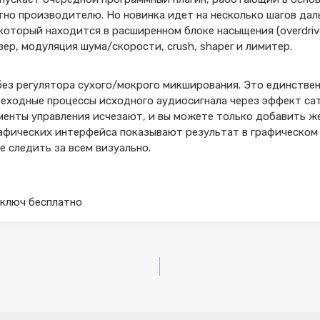
стно производителю. Но новинка идет на несколько шагов дал
оторый находится в расширенном блоке насыщения (overdrive, t
йзер, модуляция шума/скорости, crush, shaper и лимитер.
 без регулятора сухого/мокрого микширования. Это единств
ереходные процессы исходного аудиосигнала через эффект са
ементы управления исчезают, и вы можете только добавить ж
рафических интерфейса показывают результат в графическо
е следить за всем визуально.
+ ключ бесплатно