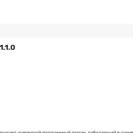
1.1.0
выпускает очередной программный плагин, работающий в осно