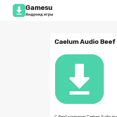
Перейти
Gamesu
к
содержимому
Андроид игры
Caelum Audio Beef 
С Beef компания Caelum Audio 