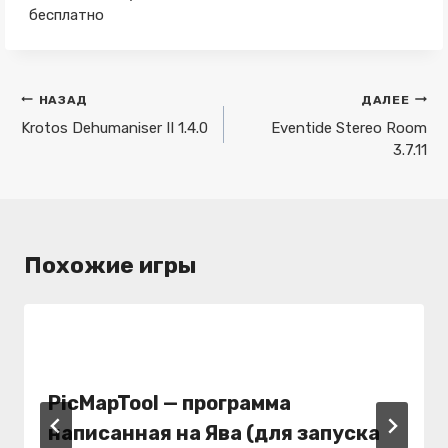
бесплатно
Навигация
НАЗАД
ДАЛЕЕ
по
Krotos Dehumaniser II 1.4.0
Eventide Stereo Room
3.7.11
записям
Похожие игры
PicMapTool — программа
написанная на Ява (для запуска