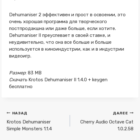
Dehumaniser 2 эффективен и прост в освоении, это
очень хорошая программа для творческого
постпродакшна или даже больше, если хотите.
Dehumaniser II преуспевает в своей ставке, и
неудивительно, что она все больше и больше
используется в киноиндустрии, как и в индустрии
видеоигр.
Размер
: 83 MB
Скачать
Krotos Dehumaniser II 1.4.0 + keygen
бесплатно
Навигация
НАЗАД
ДАЛЕЕ
по
Krotos Dehumaniser
Cherry Audio Octave Cat
Simple Monsters 1.1.4
1.0.2.58
записям