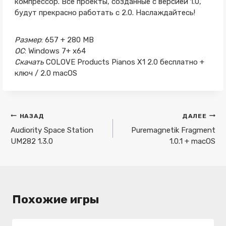
компрессор. Все проекты, созданные с версией 1.0,
будут прекрасно работать с 2.0. Наслаждайтесь!
Размер
: 657 + 280 MB
ОС
: Windows 7+ x64
Скачать
COLOVE Products Pianos X1 2.0 бесплатно +
ключ / 2.0 macOS
Навигация
НАЗАД
ДАЛЕЕ
по
Audiority Space Station
Puremagnetik Fragment
UM282 1.3.0
1.0.1 + macOS
записям
Похожие игры