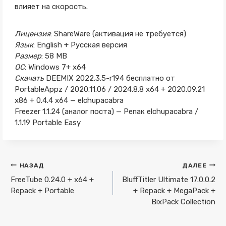
влияет на скорость.
Лицензия
: ShareWare (активация не требуется)
Язык
: English + Русская версия
Размер
: 58 MB
ОС
: Windows 7+ x64
Скачать
DEEMIX 2022.3.5-r194 бесплатно от
PortableAppz / 2020.11.06 / 2024.8.8 x64 + 2020.09.21
x86 + 0.4.4 x64 — elchupacabra
Freezer 1.1.24 (аналог поста) — Репак elchupacabra /
1.1.19 Portable Easy
Навигация
НАЗАД
ДАЛЕЕ
по
FreeTube 0.24.0 + x64 +
BluffTitler Ultimate 17.0.0.2
Repack + Portable
+ Repack + MegaPack +
записям
BixPack Collection