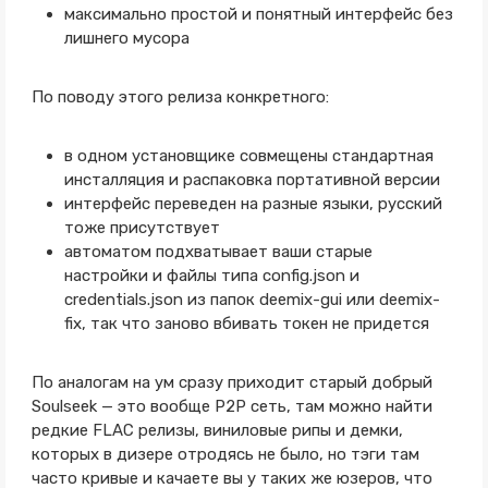
максимально простой и понятный интерфейс без
лишнего мусора
По поводу этого релиза конкретного:
в одном установщике совмещены стандартная
инсталляция и распаковка портативной версии
интерфейс переведен на разные языки, русский
тоже присутствует
автоматом подхватывает ваши старые
настройки и файлы типа config.json и
credentials.json из папок deemix-gui или deemix-
fix, так что заново вбивать токен не придется
По аналогам на ум сразу приходит старый добрый
Soulseek — это вообще P2P сеть, там можно найти
редкие FLAC релизы, виниловые рипы и демки,
которых в дизере отродясь не было, но тэги там
часто кривые и качаете вы у таких же юзеров, что