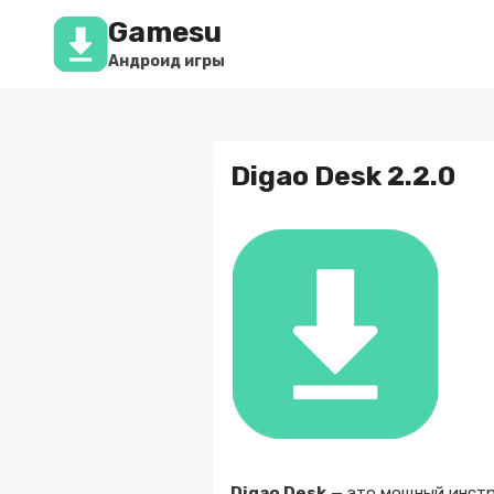
Перейти
Gamesu
к
содержимому
Андроид игры
Digao Desk 2.2.0
Digao Desk
— это мощный инстр