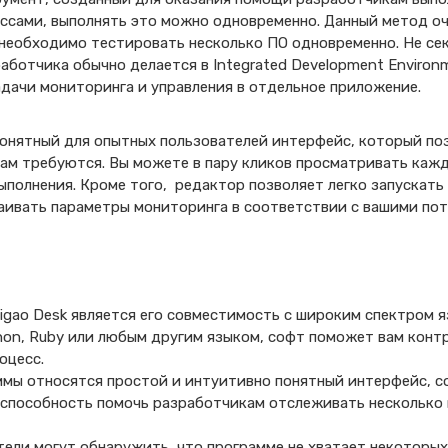
ссами, выполнять это можно одновременно. Данный метод оч
необходимо тестировать несколько ПО одновременно. Не сек
аботчика обычно делается в Integrated Development Environ
дачи мониторинга и управления в отдельное приложение.
онятный для опытных пользователей интерфейс, который поз
ам требуются. Вы можете в пару кликов просматривать кажд
выполнения. Кроме того, редактор позволяет легко запускать
аивать параметры мониторинга в соответствии с вашими по
gao Desk является его совместимость с широким спектром я
thon, Ruby или любым другим языком, софт поможет вам кон
оцесс.
ммы относятся простой и интуитивно понятный интерфейс, 
е способность помочь разработчикам отслеживать несколько
тели могут обнаружить, что программе не хватает некоторы