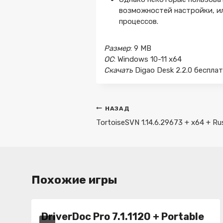
возможностей настройки, и
процессов.
Размер
: 9 MB
ОС
: Windows 10-11 x64
Скачать
Digao Desk 2.2.0 беспла
Навигация
НАЗАД
по
TortoiseSVN 1.14.6.29673 + x64 + Ru
записям
Похожие игры
DriverDoc Pro 7.1.1120 + Portable