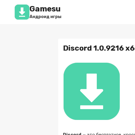
Перейти
Gamesu
к
содержимому
Андроид игры
Discord 1.0.9216 x
Discord
— это бесплатное, крос