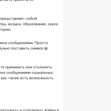
 представляет собой
ры, музыка, образование, наука
гории.
бмена сообщениями. Просто
 нужно поставить символ @
ете принимать или отклонять
мена сообщениями социальных
У вас также есть возможность
 загружать и отправлять файлы в