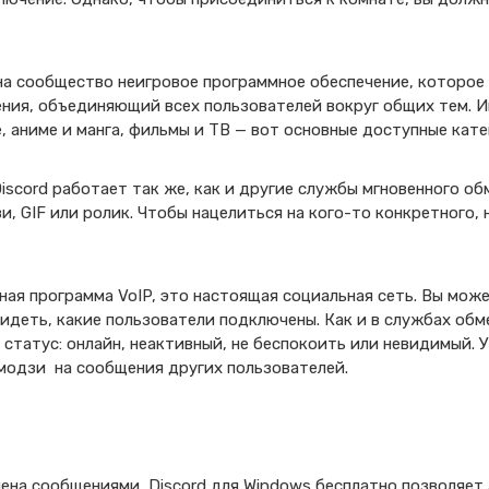
 на сообщество неигровое программное обеспечение, которое
ия, объединяющий всех пользователей вокруг общих тем. Иг
, аниме и манга, фильмы и ТВ — вот основные доступные кате
Discord работает так же, как и другие службы мгновенного о
и, GIF или ролик. Чтобы нацелиться на кого-то конкретного,
ная программа VoIP, это настоящая социальная сеть. Вы мож
видеть, какие пользователи подключены. Как и в службах об
 статус: онлайн, неактивный, не беспокоить или невидимый. 
эмодзи на сообщения других пользователей.
ена сообщениями, Discord для Windows бесплатно позволяет