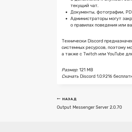
текущий чат.
Документы, фотографии, PDF
Администраторы могут закре
о правилах поведения или 
Технически Discord предназначе
системных ресурсов, поэтому м
а также с Twitch или YouTube д
Размер
: 121 MB
Скачать
Discord 1.0.9216 беспла
Навигация
НАЗАД
по
Output Messenger Server 2.0.70
записям