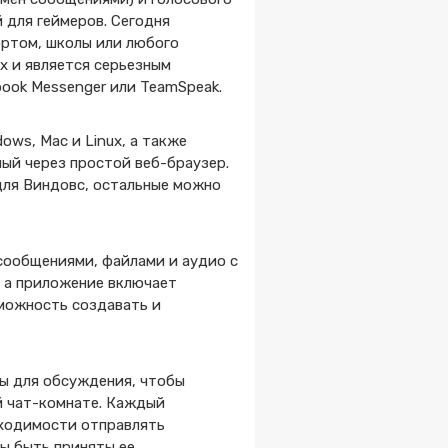
 для геймеров. Сегодня
ортом, школы или любого
ах и является серьезным
book Messenger или TeamSpeak.
ows, Mac и Linux, а также
пный через простой веб-браузер.
 для Виндовс, остальные можно
сообщениями, файлами и аудио с
, а приложение включает
зможность создавать и
мы для обсуждения, чтобы
й чат-комнате. Каждый
бходимости отправлять
ны быть приняты ее