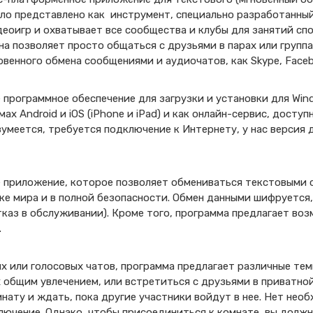
ло представлено как инструмент, специально разработанный
еоигр и охватывает все сообщества и клубы для занятий сп
она позволяет просто общаться с друзьями в парах или групп
овенного обмена сообщениями и аудиочатов, как Skype, Face
 программное обеспечение для загрузки и установки для Wind
х Android и iOS (iPhone и iPad) и как онлайн-сервис, досту
азумеется, требуется подключение к Интернету, у нас версия
е приложение, которое позволяет обмениваться текстовыми 
ке мира и в полной безопасности. Обмен данными шифруется
каз в обслуживании). Кроме того, программа предлагает во
.
х или голосовых чатов, программа предлагает различные те
 общим увлечением, или встретиться с друзьями в приватно
нату и ждать, пока другие участники войдут в нее. Нет нео
лючение. Однако, чтобы присоединиться к комнате, вы долж