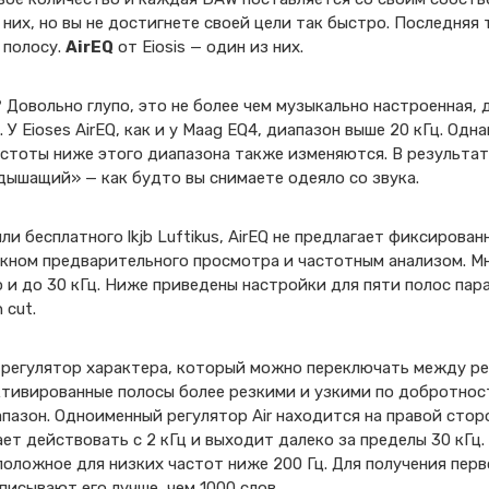
 них, но вы не достигнете своей цели так быстро. Последняя
 полосу.
AirEQ
от Eiosis — один из них.
 Довольно глупо, это не более чем музыкально настроенная,
 У Eioses AirEQ, как и у Maag EQ4, диапазон выше 20 кГц. Од
стоты ниже этого диапазона также изменяются. В результат
дышащий» — как будто вы снимаете одеяло со звука.
ли бесплатного lkjb Luftikus, AirEQ не предлагает фиксирован
окном предварительного просмотра и частотным анализом. Мн
но и до 30 кГц. Ниже приведены настройки для пяти полос па
 cut.
 регулятор характера, который можно переключать между режи
активированные полосы более резкими и узкими по добротнос
пазон. Одноименный регулятор Air находится на правой стор
ает действовать с 2 кГц и выходит далеко за пределы 30 кГц. 
оложное для низких частот ниже 200 Гц. Для получения пер
писывают его лучше, чем 1000 слов.