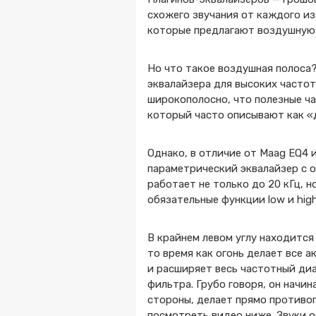
схожего звучания от каждого из
которые предлагают воздушную
Но что такое воздушная полоса?
эквалайзера для высоких частот.
широкополосно, что полезные ча
который часто описывают как «
Однако, в отличие от Maag EQ4 и
параметрический эквалайзер с 
работает не только до 20 кГц, 
обязательные функции low и high
В крайнем левом углу находится
то время как огонь делает все 
и расширяет весь частотный диа
фильтра. Грубо говоря, он начин
стороны, делает прямо противоп
посмотреть видео ниже. Звуки о