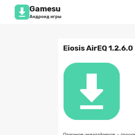
Перейти
Gamesu
к
содержимому
Андроид игры
Eiosis AirEQ 1.2.6.0
Плагинов-эквалайзеров — грошо