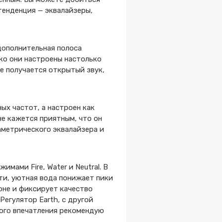
 тенденция — эквалайзеры,
 дополнительная полоса
нако они настроены настолько
е получается открытый звук,
ных частот, а настроен как
е кажется приятным, что он
раметрического эквалайзера и
мами Fire, Water и Neutral. В
ти, уютная вода понижает пики
оне и фиксирует качество
Регулятор Earth, с другой
вого впечатления рекомендую