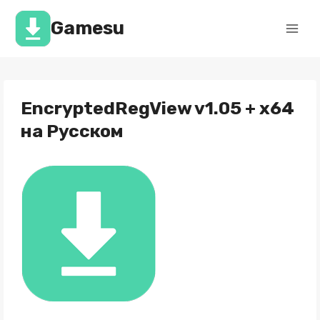
Перейти
к
Gamesu
содержимому
EncryptedRegView v1.05 + x64
на Русском