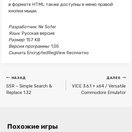
в формате HTML также доступны в меню правой
кнопки мыши.
Разработчик
: Nir Sofer
Язык
: Русская версия
Размер
: 157 KB
Версия программы
: 1.05
Скачать
EncryptedRegView бесплатно
Навигация
НАЗАД
ДАЛЕЕ
по
SSR – Simple Search &
VICE 3.6.1 + x64 / Versatile
Replace 1.32
Commodore Emulator
записям
Похожие игры