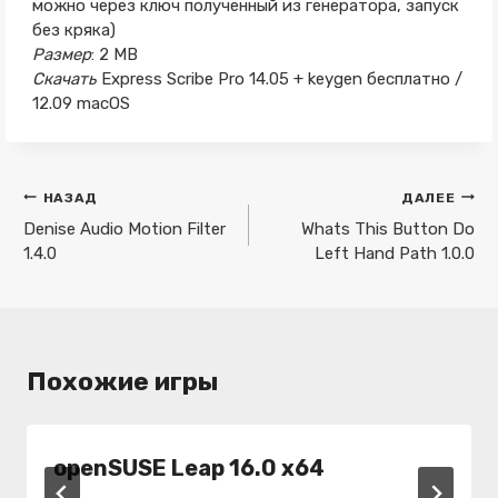
можно через ключ полученный из генератора, запуск
без кряка)
Размер
: 2 MB
Скачать
Express Scribe Pro 14.05 + keygen бесплатно /
12.09 macOS
Навигация
НАЗАД
ДАЛЕЕ
по
Denise Audio Motion Filter
Whats This Button Do
1.4.0
Left Hand Path 1.0.0
записям
Похожие игры
openSUSE Leap 16.0 x64