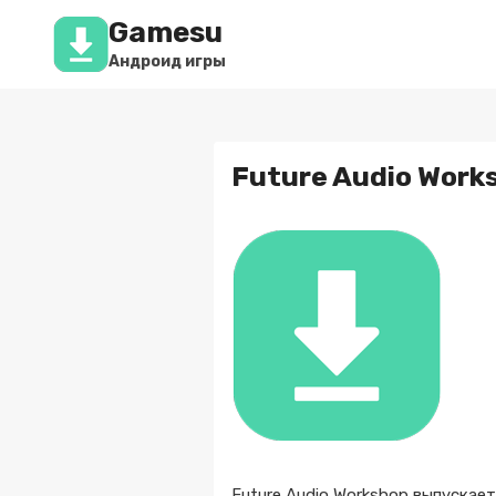
Перейти
Gamesu
к
содержимому
Андроид игры
Future Audio Works
Future Audio Workshop выпускае