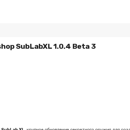
hop SubLabXL 1.0.4 Beta 3
т
SubLab XL
, крупное обновление секретного оружия для соз