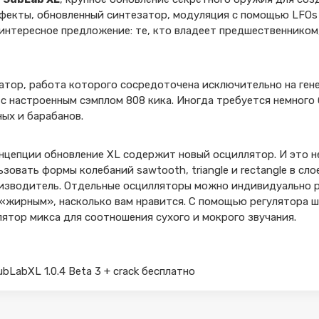
фекты, обновленный синтезатор, модуляция с помощью LFOs 
интересное предложение: те, кто владеет предшественником,
тор, работа которого сосредоточена исключительно на гене
с настроенным сэмплом 808 кика. Иногда требуется немного 
ых и барабанов.
нцепции обновление XL содержит новый осциллятор. И это не
зовать формы колебаний sawtooth, triangle и rectangle в сл
оизводитель. Отдельные осцилляторы можно индивидуально р
 «жирным», насколько вам нравится. С помощью регулятора 
лятор микса для соотношения сухого и мокрого звучания.
ubLabXL 1.0.4 Beta 3 + crack бесплатно