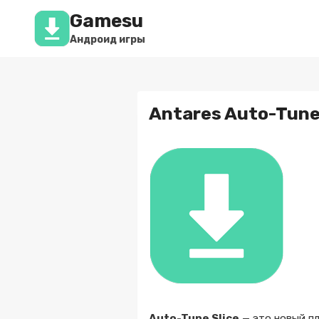
Перейти
Gamesu
к
содержимому
Андроид игры
Antares Auto-Tune 
Auto-Tune Slice
— это новый пл