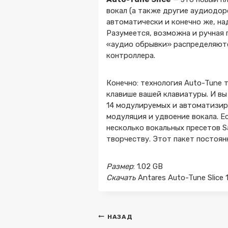
вокал (а также другие аудиодор
автоматически и конечно же, н
Разумеется, возможна и ручная 
«аудио обрывки» распределяютс
контроллера.
Конечно: технология Auto-Tune 
клавише вашей клавиатуры. И в
14 модулируемых и автоматизиру
модуляция и удвоение вокала. Е
несколько вокальных пресетов S
творчеству. Этот пакет постоян
Размер
: 1.02 GB
Скачать
Antares Auto-Tune Slice 
Навигация
НАЗАД