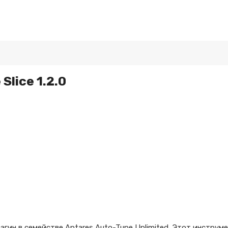
Slice 1.2.0
агин в семействе Antares Auto-Tune Unlimited. Этот инструм