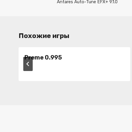
по
Antares Auto-Tune EFX+ 9.1.0
записям
Похожие игры
Preme 0.995