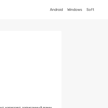
Android
Windows
Soft
ент нарезает записанный вами