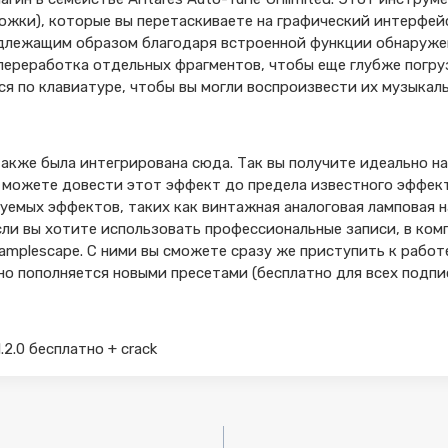
ожки), которые вы перетаскиваете на графический интерфей
адлежащим образом благодаря встроенной функции обнаруже
переработка отдельных фрагментов, чтобы еще глубже погруз
я по клавиатуре, чтобы вы могли воспроизвести их музыка
также была интегрирована сюда. Так вы получите идеально н
ы можете довести этот эффект до предела известного эффек
емых эффектов, таких как винтажная аналоговая ламповая н
сли вы хотите использовать профессиональные записи, в ком
amplescape. С ними вы сможете сразу же приступить к работ
но пополняется новыми пресетами (бесплатно для всех подпи
1.2.0 бесплатно + crack