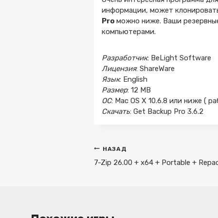
информации, может клонировать
Pro
можно ниже. Ваши резервны
компьютерами.
Разработчик
: BeLight Software
Лицензия
: ShareWare
Язык
: English
Размер
: 12 MB
ОС
: Mac OS X 10.6.8 или ниже ( ра
Скачать
: Get Backup Pro 3.6.2
Навигация
НАЗАД
по
7-Zip 26.00 + x64 + Portable + Repa
записям