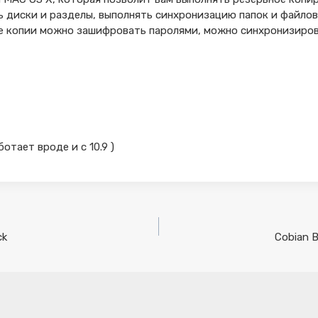
 диски и разделы, выполнять синхронизацию папок и файло
е копии можно зашифровать паролями, можно синхронизир
ботает вроде и с 10.9 )
ck
Cobian B