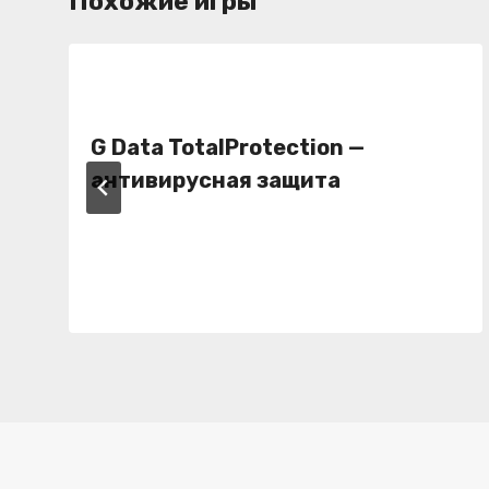
Похожие игры
G Data TotalProtection
—
антивирусная защита