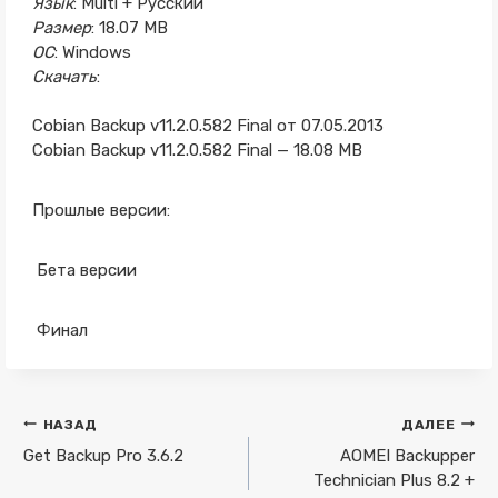
Язык
: Multi + Русский
Размер
: 18.07 MB
ОС
: Windows
Скачать
:
Cobian Backup v11.2.0.582 Final от 07.05.2013
Cobian Backup v11.2.0.582 Final — 18.08 MB
Прошлые версии:
Бета версии
Финал
Навигация
НАЗАД
ДАЛЕЕ
по
Get Backup Pro 3.6.2
AOMEI Backupper
Technician Plus 8.2 +
записям