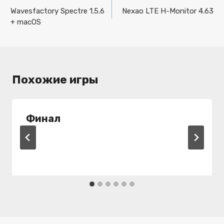
по
Wavesfactory Spectre 1.5.6
Nexao LTE H-Monitor 4.63
+ macOS
записям
Похожие игры
Финал