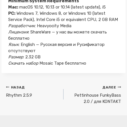
Minimum System Requirements
Mac:
macOS 10.12, 10.13 or 10.14 (latest update), i5
PC:
Windows 7, Windows 8, or Windows 10 (latest
Service Pack), Intel Core i5 or equivalent CPU, 2 GB RAM
Разработчик
: Heavyocity Media
Лицензия
: ShareWare — у нас вы можете скачать
бесплатно
Язык
: English — Русская версия и Русификатор
отсутствуют
Размер
: 2.32 GB
Скачать набор
Mosaic Tape бесплатно
Навигация
НАЗАД
ДАЛЕЕ
по
Rhythm 2.5.9
Pettinhouse FunkyBass
2.0 / для KONTAKT
записям