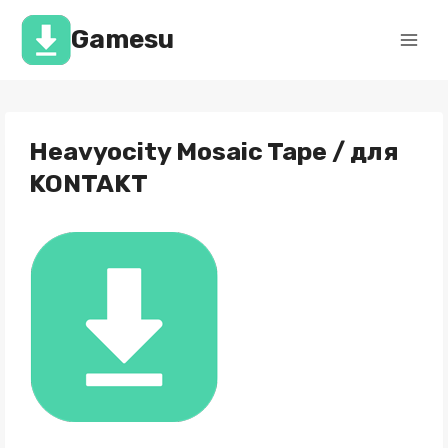
Перейти
к
Gamesu
содержимому
Heavyocity Mosaic Tape / для
KONTAKT