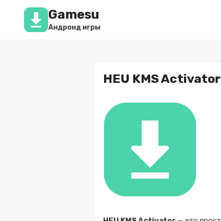
Перейти
Gamesu
к
содержимому
Андроид игры
HEU KMS Activator
HEU KMS Activator
— это прост