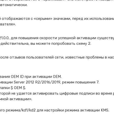
автоматически.
 отображаются с «серыми» значками, перед их использован
вателя».
21.0.0, для повышения скорости успешной активации существ
недействительна, вы можете попробовать схему 2.
осле отзывов пользователей сети, известные проблемы в на
вания OEM ID при активации OEM.
вации Server 2012 R2/2016/2019, режим повышения 7.
апки $ OEM $.
торой не удается активировать цифровые подписи во время 
мной активации».
ого режима/kd1/kd2 для настройки режима активации KMS.