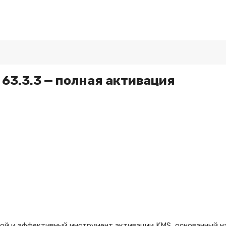
 63.3.3 — полная активация
ой и эффективный инструмент активации KMS, основанный н