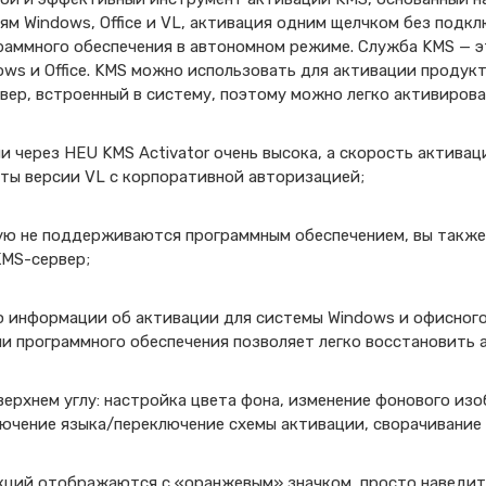
м Windows, Office и VL, активация одним щелчком без подкл
раммного обеспечения в автономном режиме. Служба KMS — 
ows и Office. KMS можно использовать для активации продукт
ер, встроенный в систему, поэтому можно легко активировать
 через HEU KMS Activator очень высока, а скорость активац
ты версии VL с корпоративной авторизацией;
ую не поддерживаются программным обеспечением, вы такж
KMS-сервер;
 информации об активации для системы Windows и офисного
или программного обеспечения позволяет легко восстановить 
верхнем углу: настройка цвета фона, изменение фонового из
ючение языка/переключение схемы активации, сворачивание 
кций отображаются с «оранжевым» значком, просто наведите