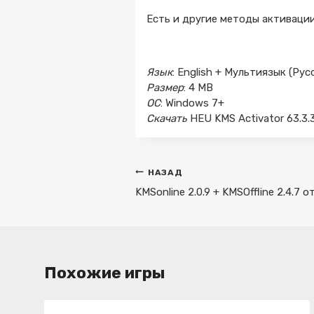
Есть и другие методы активации
Язык
: English + Мультиязык (Рус
Размер
: 4 MB
ОС
: Windows 7+
Скачать
HEU KMS Activator 63.3
Навигация
НАЗАД
по
KMSonline 2.0.9 + KMSOffline 2.4.7 о
записям
Похожие игры