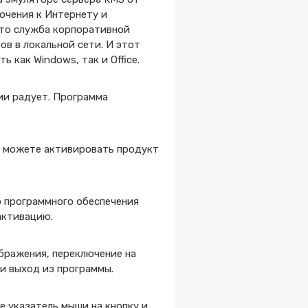
ючения к Интернету и
это служба корпоративной
ов в локальной сети. И этот
 как Windows, так и Office.
ии радует. Программа
е можете активировать продукт
 программного обеспечения
активацию.
ображения, переключение на
и выход из программы.
 указатель мыши на кнопку и