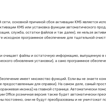
й сети, основной причиной сбоя активации KMS является исп
активации KMS или установка функции автоматического прод
ация, служба, остатки файлов и так далее), ее нельзя актив
те исходное программное обеспечение для тщательной очист
ки очищает файлы и остаточную информацию, выпущенную в с
еского обновления установки), а само программное обеспеч
беспечение имеет множество функций. Если вы не знаете ко
е предоставленным для справки). На самом деле, самый прос
[оранжевая иконка] на главной странице. Автоматически пом
ции Office розничная версия также будет автоматически прео
ны постоянно, они не будут преобразованы и не уничтожат 