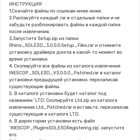
ИНСТРУКЦИЯ
1.Скачайте файлы по ссылкам ниже ниже.
2.Распакуйте каждый .rar в отдельные папки и не
забудьте разблокировать файлы в каждой папке
после извлечения.
3.Запустите Setup.zip из папки
Rhino_SOLE3D_3.0.0.0.Setup_Files.rar и отмените
установку драйвера донгла в какой-то момент во
время установки.
4. Скопируйте все файлы из каталога извлечения
INESCOP_SOLE3D_V3.0.0.0_Patched.rar в каталог
установки предыдущей установки, перезаписав
существующие файлы.
5. В каталоге установки будет каталог под
названием ‘LTD’. Скопируйте Ltd.zip из каталога
извлечения Ltd_Patched.rar и вставьте, перезаписав
существующие в каталоге LTD.
6. В директории установки есть файл
‘INESCOP_PluginsSOLE3DRegistering.zip’, запустите
его.