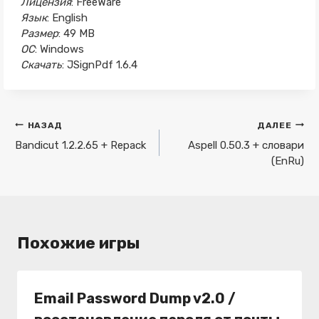
Лицензия
: FreeWare
Язык
: English
Размер
: 49 MB
ОС
: Windows
Скачать
: JSignPdf 1.6.4
Навигация
НАЗАД
ДАЛЕЕ
по
Bandicut 1.2.2.65 + Repack
Aspell 0.50.3 + словари
(EnRu)
записям
Похожие игры
Email Password Dump v2.0 /