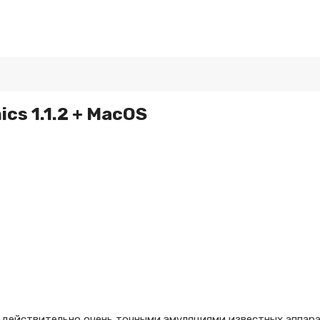
cs 1.1.2 + MacOS
 действительно очень точными эмуляциями известных аппар