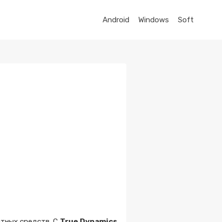
Android
Windows
Soft
атных средств. С
True Dynamics