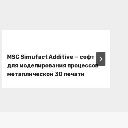
MSC Simufact Additive
— софт
для моделирования процессов
металлической 3D печати