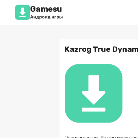
Перейти
Gamesu
к
содержимому
Андроид игры
Kazrog True Dynami
Производитель Kazrog известен