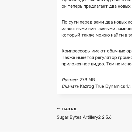
он теперь предлагает два новых
По сути перед вами два новых ко
известными винтажными лампов
который также можно найти в эму
Компрессоры имеют обычные орга
Также имеется регулятор громко
приложенное видео. Тем не мене
Размер
: 278 MB
Скачать
Kazrog True Dynamics 1.1
Навигация
НАЗАД
по
Sugar Bytes Artillery2 2.3.6
записям