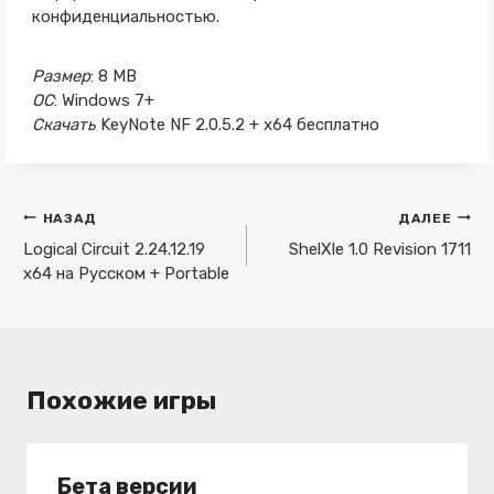
конфиденциальностью.
Размер
: 8 MB
ОС
: Windows 7+
Скачать
KeyNote NF 2.0.5.2 + x64 бесплатно
Навигация
НАЗАД
ДАЛЕЕ
по
Logical Circuit 2.24.12.19
ShelXle 1.0 Revision 1711
x64 на Русском + Portable
записям
Похожие игры
Бета версии