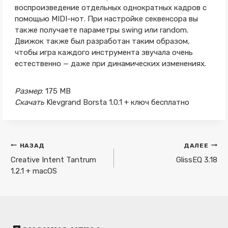
воспроизведение отдельных однократных кадров с
помощью MIDI-нот. При настройке секвенсора вы
также получаете параметры swing или random.
Движок также был разработан таким образом,
чтобы игра каждого инструмента звучала очень
естественно — даже при динамических изменениях.
Размер
: 175 MB
Скачать
Klevgrand Borsta 1.0.1 + ключ бесплатно
Навигация
НАЗАД
ДАЛЕЕ
по
Creative Intent Tantrum
GlissEQ 3.18
1.2.1 + macOS
записям