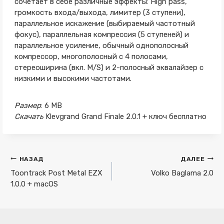
сочетает в себе различные эффекты: High pass,
громкость входа/выхода, лимитер (3 ступени),
параллельное искажение (выбираемый частотный
фокус), параллельная компрессия (5 ступеней) и
параллельное усиление, обычный однополосный
компрессор, многополосный с 4 полосами,
стереоширина (вкл. M/S) и 2-полосный эквалайзер с
низкими и высокими частотами.
Размер
: 6 MB
Скачать
Klevgrand Grand Finale 2.0.1 + ключ бесплатно
Навигация
НАЗАД
ДАЛЕЕ
по
Toontrack Post Metal EZX
Volko Baglama 2.0
1.0.0 + macOS
записям