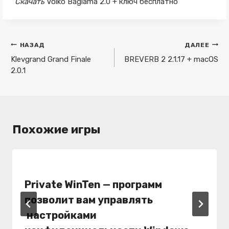
Скачать
Volko Baglama 2.0 + ключ бесплатно
Навигация
НАЗАД
ДАЛЕЕ
по
Klevgrand Grand Finale
BREVERB 2 2.1.17 + macOS
2.0.1
записям
Похожие игры
Private WinTen — программ
позволит вам управлять
настройками