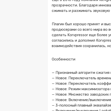
прозрачности. Благодаря иннов
сжимать и разжимать звуковую 
Плагин был хорошо принят и вы
продюсерами со всего мира во в
сделать Korvpressor еще более у
согласились и дополнил Korvpre
взаимодействия сохранилась, но
Особенности
— Признанный алгоритм сжатия 
— Новое: Переключатель времени
— Новое: Переключатель коэффи
— Новое: Режим максимизатора в
— Новое: Множество заводских 
— Новое: Включение/выключение
— 3-полосный плавный эквалайз
— Включение/выключение Looka