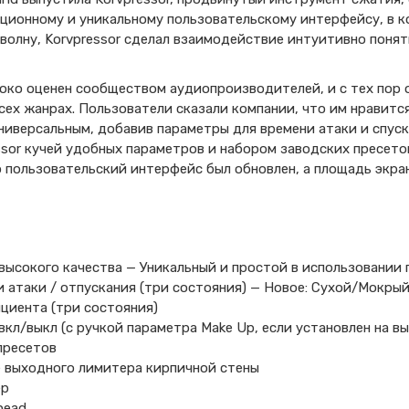
ационному и уникальному пользовательскому интерфейсу, в к
волну, Korvpressor сделал взаимодействие интуитивно поня
соко оценен сообществом аудиопроизводителей, и с тех пор 
сех жанрах. Пользователи сказали компании, что им нравится
ниверсальным, добавив параметры для времени атаки и спуска
ssor кучей удобных параметров и набором заводских пресето
 пользовательский интерфейс был обновлен, а площадь экран
высокого качества — Уникальный и простой в использовании
 атаки / отпускания (три состояния) — Новое: Сухой/Мокры
циента (три состояния)
кл/выкл (с ручкой параметра Make Up, если установлен на вы
пресетов
 выходного лимитера кирпичной стены
ер
head