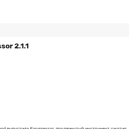
or 2.1.1
ränd выпустила Korvpressor, продвинутый инструмент сжатия,