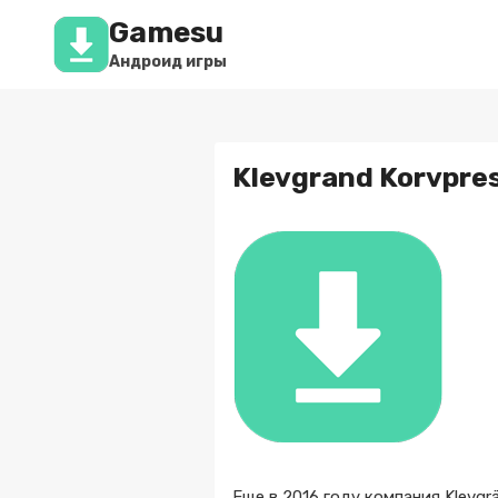
Перейти
Gamesu
к
содержимому
Андроид игры
Klevgrand Korvpress
Еще в 2016 году компания Klevg