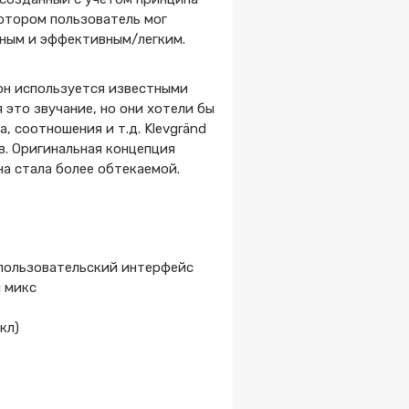
отором пользователь мог
тным и эффективным/легким.
он используется известными
 это звучание, но они хотели бы
, соотношения и т.д. Klevgränd
в. Оригинальная концепция
а стала более обтекаемой.
 пользовательский интерфейс
й микс
кл)