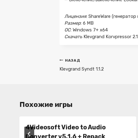
Лицензия
: ShareWare (генератор
Размер
: 6 MB
ОС
: Windows 7+ x64
Скачать
Klevgrand Korvpressor 2.
Навигация
НАЗАД
по
Klevgrand Syndt 1.1.2
записям
Похожие игры
4Videosoft Video to Audio
Converter v5.1.6 + Repack