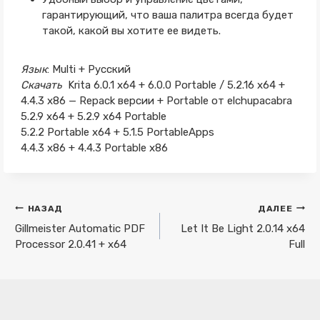
гарантирующий, что ваша палитра всегда будет
такой, какой вы хотите ее видеть.
Язык
: Multi + Русский
Скачать
Krita 6.0.1 x64 + 6.0.0 Portable / 5.2.16 x64 +
4.4.3 x86 — Repack версии + Portable от elchupacabra
5.2.9 x64 + 5.2.9 x64 Portable
5.2.2 Portable x64 + 5.1.5 PortableApps
4.4.3 x86 + 4.4.3 Portable x86
Навигация
НАЗАД
ДАЛЕЕ
по
Gillmeister Automatic PDF
Let It Be Light 2.0.14 x64
Processor 2.0.41 + x64
Full
записям