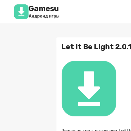
Перейти
Gamesu
к
содержимому
Андроид игры
Let It Be Light 2.0.
Ламповая тема, встречаем
Let I