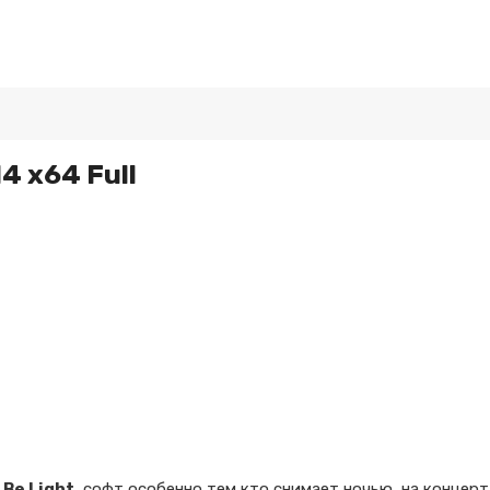
14 x64 Full
t Be Light
, софт особенно тем кто снимает ночью, на концерта