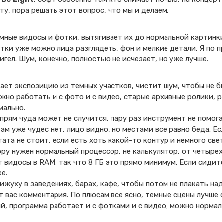
ту, пора решать этот вопрос, что мы и делаем.
мные видосы и фотки, вытягивает их до нормальной картинки
отки уже можно лица разглядеть, фон и мелкие детали. Я по 
игел. Шум, конечно, полностью не исчезает, но уже лучше.
ает экспозицию из темных участков, чистит шум, чтобы не б
жно работать и с фото и с видео, старые архивные ролики, 
мально.
 прям чуда может не случится, пару раз инструмент не помога
Там уже чудес нет, лицо видно, но местами все равно беда. Е
ата не стоит, если есть хоть какой-то контур и немного све
ру нужен нормальный процессор, не калькулятор, от четыре
 видосы в RAM, так что 8 ГБ это прямо минимум. Если сидите
е.
жуху в заведениях, барах, кафе, чтобы потом не плакать на
т вас комментария. По плюсам все ясно, темные сцены лучше 
й, программа работает и с фотками и с видео, можно норма