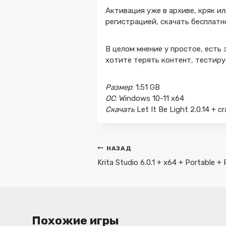
Активация уже в архиве, кряк ил
регистрацией, скачать бесплатн
В целом мнение у простое, есть 
хотите терять контент, тестиру
Размер
: 1.51 GB
ОС
: Windows 10-11 x64
Скачать
Let It Be Light 2.0.14 + 
Навигация
НАЗАД
по
Krita Studio 6.0.1 + x64 + Portable +
записям
Похожие игры