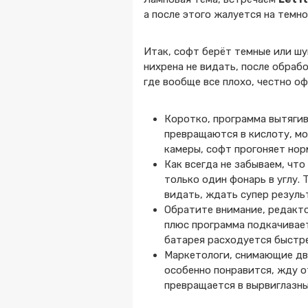
а после этого жалуется на темно
Итак, софт берёт темные или шу
нихрена не видать, после обраб
где вообще все плохо, честно оф
Коротко, программа вытягив
превращаются в кислоту, мо
камеры, софт прогоняет нор
Как всегда не забываем, что
только один фонарь в углу. 
видать, ждать супер результ
Обратите внимание, редакто
плюс программа подкачивает
батарея расходуется быстре
Маркетологи, снимающие дви
особенно понравится, жду о
превращается в вырвиглазны