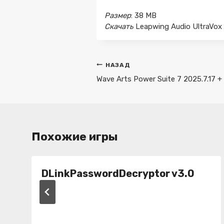
Размер
: 38 MB
Скачать
Leapwing Audio UltraVox 
Навигация
НАЗАД
по
Wave Arts Power Suite 7 2025.7.17 +
записям
Похожие игры
DLinkPasswordDecryptor v3.0