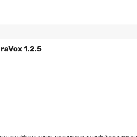
raVox 1.2.5
т четыре эффекта с очень современным интерфейсом и шикар