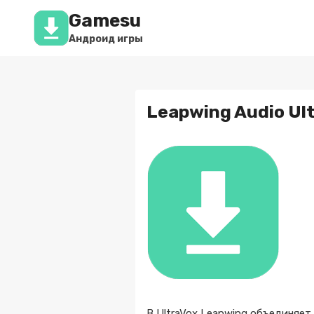
Перейти
Gamesu
к
содержимому
Андроид игры
Leapwing Audio Ult
В UltraVox Leapwing объединяе