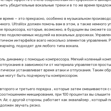
чить убедительные вокальные треки и в то же время предло
е время — это прекрасно, особенно в музыкальном производ
много. UltraVox должен помочь вам в этом, а также немного 
ре процессора, которые, возможно, в будущем вы сможете со
тво подключаемых модулей на вокальных дорожках. Управле
стичном интерфейсе всего несколько элементов управления.
eapwing, подходят для любого типа вокала.
роль динамику с помощью компрессора. Мягкий коленный ком
 отпускания в зависимости от материала управляется просты
атически устанавливает время атаки и отпускания. Таким о
ые могут быть подчеркнуты компрессором.
второго и третьего порядка , которые затем смешиваются с
 соотношением микширования, при 100 процентах вы слышите
л. Air, с другой стороны, работает как эквалайзер , который
е должен звучать резко.