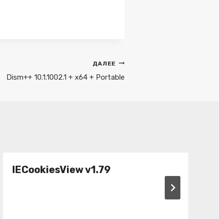
ДАЛЕЕ
Dism++ 10.1.1002.1 + х64 + Portable
IECookiesView v1.79