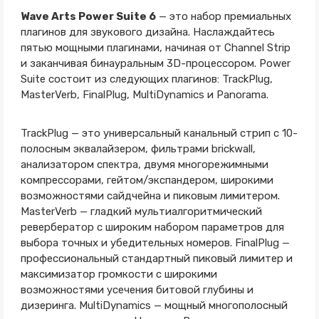
Wave Arts Power Suite 6
— это набор премиальных
плагинов для звукового дизайна. Наслаждайтесь
пятью мощными плагинами, начиная от Channel Strip
и заканчивая бинауральным 3D-процессором. Power
Suite состоит из следующих плагинов: TrackPlug,
MasterVerb, FinalPlug, MultiDynamics и Panorama.
TrackPlug — это универсальный канальный стрип с 10-
полосным эквалайзером, фильтрами brickwall,
анализатором спектра, двумя многорежимными
компрессорами, гейтом/экспандером, широкими
возможностями сайдчейна и пиковым лимитером.
MasterVerb — гладкий мультиалгоритмический
ревербератор с широким набором параметров для
выбора точных и убедительных номеров. FinalPlug —
профессиональный стандартный пиковый лимитер и
максимизатор громкости с широкими
возможностями усечения битовой глубины и
дизеринга. MultiDynamics — мощный многополосный