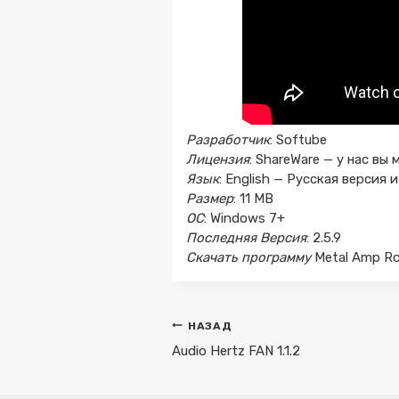
Разработчик
: Softube
Лицензия
: ShareWare — у нас вы
Язык
: English — Русская верси
Размер
: 11 MB
ОС
: Windows 7+
Последняя Версия
: 2.5.9
Скачать программу
Metal Amp R
Навигация
НАЗАД
по
Audio Hertz FAN 1.1.2
записям