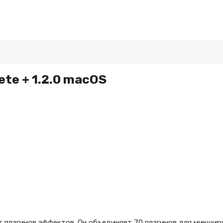
ete + 1.2.0 macOS
т плагинов эффектов. Он объединяет 70 плагинов для микшир