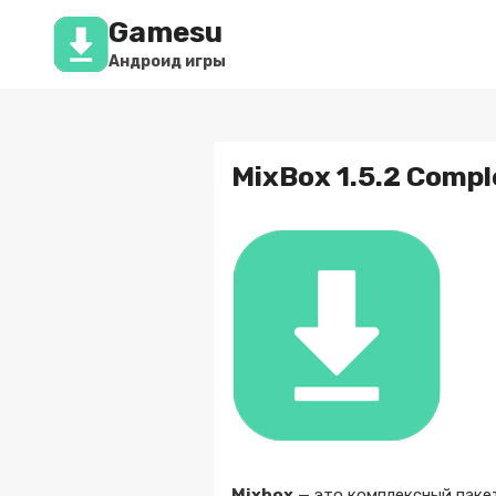
Перейти
Gamesu
к
содержимому
Андроид игры
MixBox 1.5.2 Compl
Mixbox
— это комплексный паке