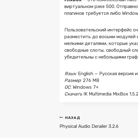
виртуальном рэке 500. Отправной
плагинов требуется либо Window
Пользовательский интерфейс оч
разместить до восьми модулей 
мелкими деталями, которые указ
свободные слоты, свободный сл
убедительны с небольшими графи
Язык
: English — Русская верси
Размер
: 276 MB
ОС
: Windows 7+
Скачать
IK Multimedia MixBox 1.5
Навигация
НАЗАД
по
Physical Audio Derailer 3.2.6
записям