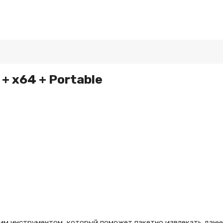
 + x64 + Portable
хим инструментом, который поможет пакетно извлекать данн