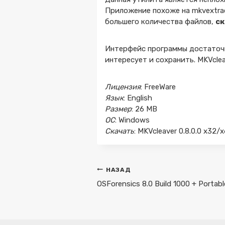
Приложение похоже на mkvextra
большего количества файлов,
ск
Интерфейс программы достаточно
интересует и сохранить. MKVcle
Лицензия
: FreeWare
Язык
: English
Размер
: 26 MB
ОС
: Windows
Скачать
: MKVcleaver 0.8.0.0 x32/
Навигация
НАЗАД
по
OSForensics 8.0 Build 1000 + Portabl
записям