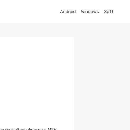
Android
Windows
Soft
ые из файлов формата MKV.