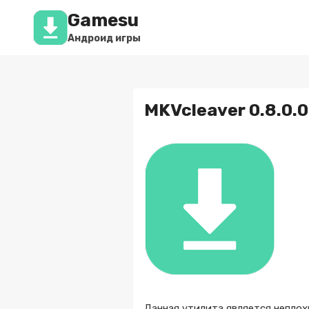
Перейти
Gamesu
к
содержимому
Андроид игры
MKVcleaver 0.8.0.0
Данная утилита является непло