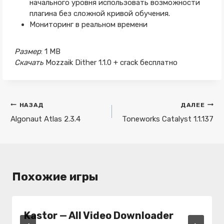
начального уровня использовать возможности
плагина без сложной кривой обучения.
Мониторинг в реальном времени
Размер
: 1 MB
Скачать
Mozzaik Dither 1.1.0 + crack бесплатно
Навигация
НАЗАД
ДАЛЕЕ
по
Algonaut Atlas 2.3.4
Toneworks Catalyst 1.1.137
записям
Похожие игры
Kastor — All Video Downloader