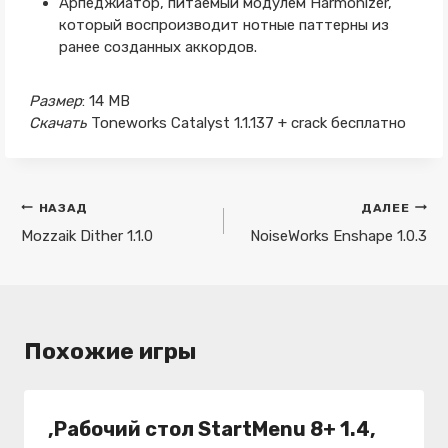
Арпеджиатор, питаемый модулем Harmonizer,
который воспроизводит нотные паттерны из
ранее созданных аккордов.
Размер
: 14 MB
Скачать
Toneworks Catalyst 1.1.137 + crack бесплатно
Навигация
НАЗАД
ДАЛЕЕ
по
Mozzaik Dither 1.1.0
NoiseWorks Enshape 1.0.3
записям
Похожие игры
,Рабочий стол StartMenu 8+ 1.4,