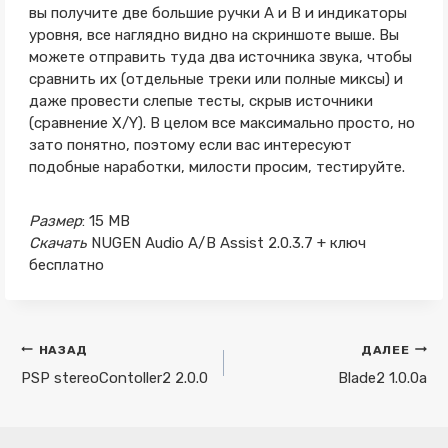
вы получите две большие ручки A и B и индикаторы
уровня, все наглядно видно на скриншоте выше. Вы
можете отправить туда два источника звука, чтобы
сравнить их (отдельные треки или полные миксы) и
даже провести слепые тесты, скрыв источники
(сравнение X/Y). В целом все максимально просто, но
зато понятно, поэтому если вас интересуют
подобные наработки, милости просим, тестируйте.
Размер
: 15 MB
Скачать
NUGEN Audio A/B Assist 2.0.3.7 + ключ
бесплатно
Навигация
НАЗАД
ДАЛЕЕ
по
PSP stereoContoller2 2.0.0
Blade2 1.0.0a
записям