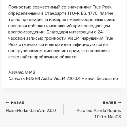
Полностью совместимый со значениями True Peak,
определенными в стандарте ITU-R BS. 1770, плагин
точно предвидит и измеряет межвыборочные пики,
позволяя избежать искажений при последующем
воспроизведении. Благодаря интеграции с 24-
часовой записью громкости VisLM, нарушения True
Peak отмечаются и легко идентифицируются на
прокручиваемом дисплее истории, что позволяет
легко найти проблемные области.
Размер
: 8 MB
Скачать
NUGEN Audio VisLM 2.10.0.4 + ключ бесплатно
Навигация
НАЗАД
ДАЛЕЕ
по
NoiseWorks GainAim 2.0.0
Purafied Panda Rooms
1.0.0 + MacOS
записям