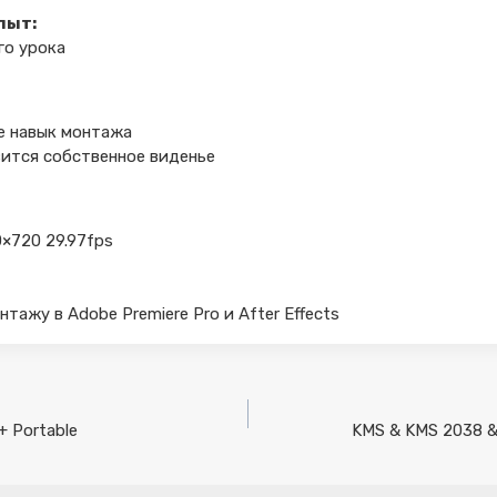
пыт:
го урока
е навык монтажа
явится собственное виденье
0×720 29.97fps
тажу в Adobe Premiere Pro и After Effects
+ Portable
KMS & KMS 2038 & D