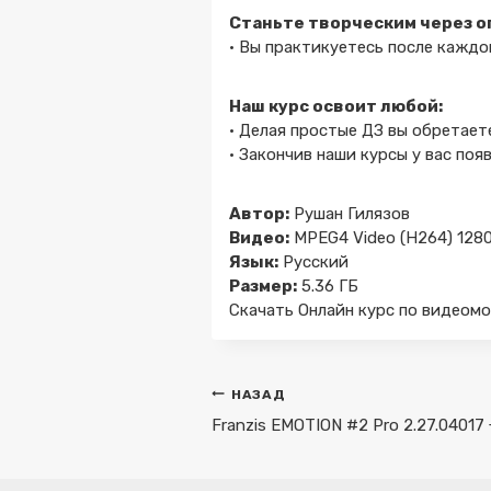
Станьте творческим через о
• Вы практикуетесь после каждо
Наш курс освоит любой:
• Делая простые ДЗ вы обретает
• Закончив наши курсы у вас по
Автор:
Рушан Гилязов
Видео:
MPEG4 Video (H264) 128
Язык:
Русский
Размер:
5.36
ГБ
Скачать Онлайн курс по видеомон
Навигация
НАЗАД
по
Franzis EMOTION #2 Pro 2.27.04017 
записям