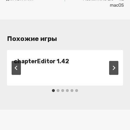
записям
macOS
Похожие игры
chapterEditor 1.42