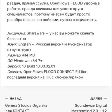
раздач, прямая ссылка, OpenFlows FLOOD удобна в
работе, правда слишком для узкого круга
специалистов, поэтому не всем будет просто
разобраться с настройками, нужны специалисты.
Лицензия
: ShareWare — у нас вы можете скачать
бесплатно
Язык
: English — Русская версия и Русификатор
отсутствуют
Размер
: 414 MB
ОС
: Windows x64 7+
Версия
: 10 Build 10.00.02.01
Скачать
: OpenFlows FLOOD CONNECT Edition
последняя версия на ПК с ключом/кряком
Навигация
НАЗАД
ДАЛЕЕ
по
Genera Studios Organika
Soundevice Digital
для KONTAKT
Mastermind 2.0 + 1.2