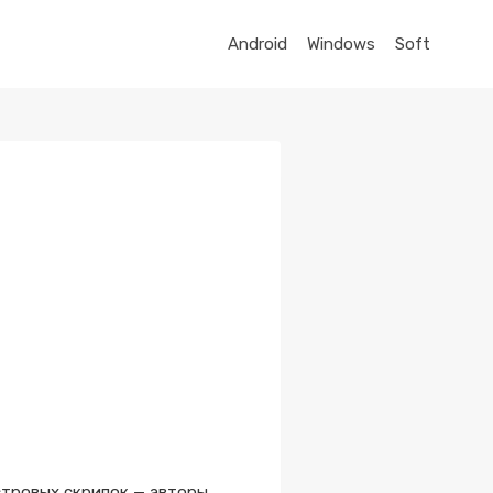
Android
Windows
Soft
естровых скрипок — авторы