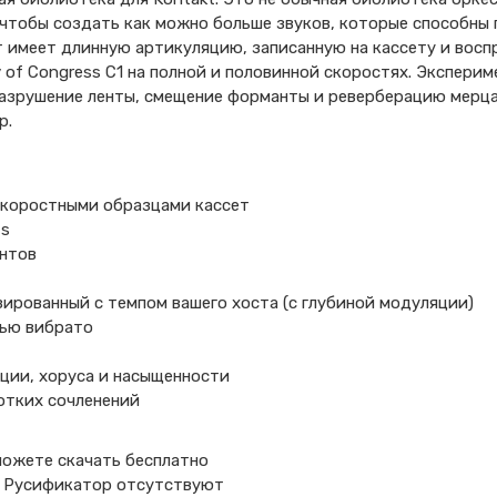
 чтобы создать как можно больше звуков, которые способны 
т имеет длинную артикуляцию, записанную на кассету и вос
y of Congress C1 на полной и половинной скоростях. Экспер
азрушение ленты, смещение форманты и реверберацию мерца
р.
 скоростными образцами кассет
-s
ентов
ированный с темпом вашего хоста (с глубиной модуляции)
тью вибрато
ации, хоруса и насыщенности
отких сочленений
 можете скачать бесплатно
я и Русификатор отсутствуют