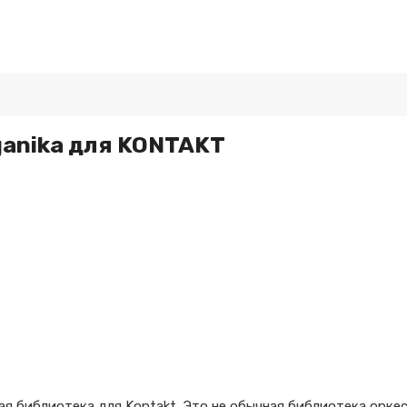
ganika для KONTAKT
вая библиотека для Kontakt. Это не обычная библиотека орк