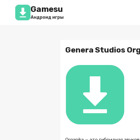
Перейти
Gamesu
к
содержимому
Андроид игры
Genera Studios Or
Organika — это гибридная звуко