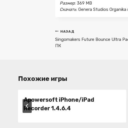
Размер
: 369 MB
Скачать
: Genera Studios Organi
Навигация
НАЗАД
по
Singomakers Future Bounce Ultra P
ПК
записям
Похожие игры
Apowersoft iPhone/iPad
Recorder 1.4.6.4