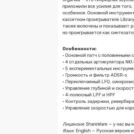
приложили все усилия для того,
особенное. Основной инструмен
кассетном проигрывателе Librar
также включены и показывают р
но проигрывается как синтезато
Особенности:
• Основной патч с половинными
• 4 отдельных артикулятора NKI
• 5 экспериментальных инструм
• Громкость и фильтр ADSR-s
• Переключаемый LFO, синхрониз
• Управление глубиной и скорос
• 4-полюсный LPF и HPF
• Контроль задержки, ревербер
• Управление скоростью для кор
Лицензия
: ShareWare — у нас вы
Язык
: English — Русская верси