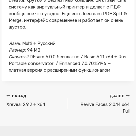
Creator, крутой и бесплатный комбайн, он ставится в
систему как виртуальный принтер и делает с ПДФ
вообще все что угодно. Еще есть Icecream PDF Split &
Merge, интерфейс современнее и работает он очень
шустро.
Язык
: Multi + Русский
Размер
: 94 MB
Скачать
PDFsam 6.0.0 бесплатно / Basic 5.1.1 x64 + Rus
Portable conservator / Enhanced 7.0.70.15196 —
платная версия с расширенным функционалом
Навигация
НАЗАД
ДАЛЕЕ
по
Xreveal 2.9.2 + x64
Revive Faces 2.0.14 x64
Full
записям