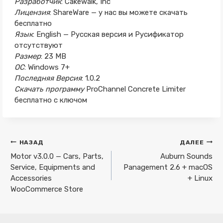
Разработчик
: Cakewalk, Inc
Лицензия
: ShareWare — у нас вы можете скачать
бесплатно
Язык
: English — Русская версия и Русификатор
отсутствуют
Размер
: 23 MB
ОС
: Windows 7+
Последняя Версия
: 1.0.2
Скачать программу
ProChannel Concrete Limiter
бесплатно с ключом
Навигация
НАЗАД
ДАЛЕЕ
по
Motor v3.0.0 — Cars, Parts,
Auburn Sounds
Service, Equipments and
Panagement 2.6 + macOS
записям
Accessories
+ Linux
WooCommerce Store