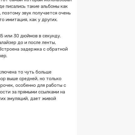
 где писались такие альбомы как
 поэтому звук получается очень
то имитация, как у других.
5 или 30 дюймов в секунду.
алайзер до и после ленты,
 Встроена задержка с обратной
жер.
ключена то чуть больше
сор выше средней, но только
рочек, особенно для работы с
вости за прямыми ссылками на
гих эмуляций, дает живой