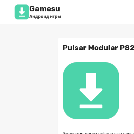
Перейти
Gamesu
к
содержимому
Андроид игры
Pulsar Modular P82
Эмуляция магнитофона это всегд