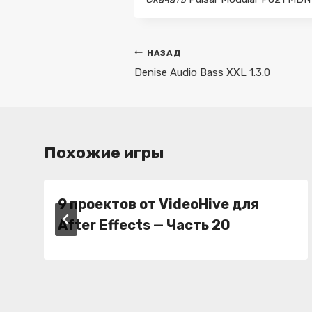
Навигация
НАЗАД
по
Denise Audio Bass XXL 1.3.0
записям
Похожие игры
9 проектов от VideoHive для
After Effects — Часть 20