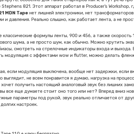
те Stephens 821. Этот аппарат работал в Producer’s Workshop,
21 MDN Tape
нет лишней электроники, нет трансформаторов,
 и давления. Реально слышно, как работает лента, а не прос
 классические формулы ленты, 900 и 456, а также скорость 1
ового шума, а не просто шум, как обычно. Можно крутить экв
биасы, смотреть на стрелочные индикаторы входа и выхода.
ть модуляция с эффектами wow и flutter, можно делать флен
я, если модуляция выключена, вообще нет задержки, если в
о выглядит, не всем понравится я думаю, нагрузка на процес
 хочет получить настоящий аналоговый звук без лишних замо
 вы все еще думаете стоит оно того или нет? Вперед вниз но
нужные параметры под рукой, звук реально отличается от дру
 долгих настроек.
Tape 1.1.0 + ключ бесплатно