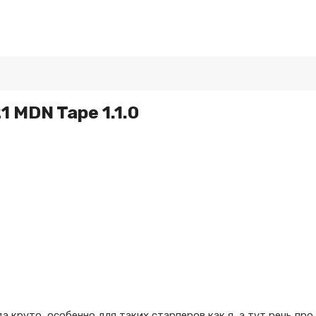
1 MDN Tape 1.1.0
а круто, особенно для таких старперов как я, а тут речь пр