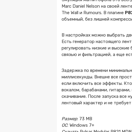
Marc Daniel Nelson на своей лен
The Wall и Rumours. В плагине
P8
объемный, без лишней компрессии
В настройках можно выбрать две
Есть генератор настоящего лент
регулировать низкие и высокие 
связью и фильтрацией, а еще ес
Задержка по времени минимальна
миллисекунды. Внешне все прост
если включить все эффекты. Кто
вокалом, барабанами, гитарами,
скачивание. После запуска все 
лентовый характер и не требует
Размер
: 73 MB
ОС
: Windows 7+
Скачать
Pulsar Modular P821 MDN 