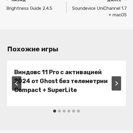
Навигация
по
Brightness Guide 2.4.5
Soundevice UniChannel 1.7
+ macOS
записям
Похожие игры
Виндовс 11 Pro с активацией
2024 от Ghost без телеметрии
Compact + SuperLite